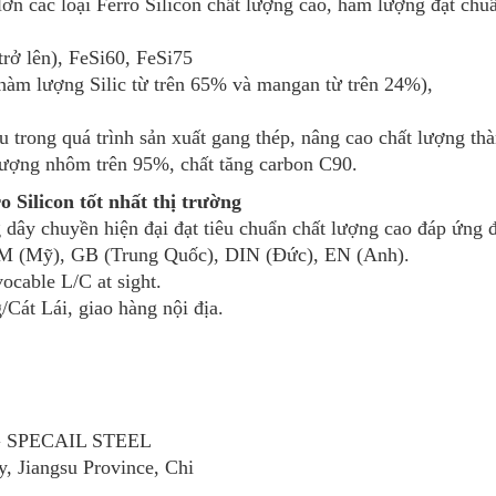
n các loại Ferro Silicon chất lượng cao, hàm lượng đạt chuẩ
trở lên), FeSi60, FeSi75
hàm lượng Silic từ trên 65% và mangan từ trên 24%),
u trong quá trình sản xuất gang thép, nâng cao chất lượng t
ượng nhôm trên 95%, chất tăng carbon C90.
 Silicon tốt nhất thị trường
 dây chuyền hiện đại đạt tiêu chuẩn chất lượng cao đáp ứng 
STM (Mỹ), GB (Trung Quốc), DIN (Đức), EN (Anh).
cable L/C at sight.
Cát Lái, giao hàng nội địa.
SPECAIL STEEL
, Jiangsu Province, Chi