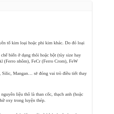
yên tố kim loại hoặc phi kim khác. Do đó loại
chế biến ở dạng thỏi hoặc bột (tùy size hay
FeAl (Ferro nhôm), FeCr (Ferro Crom), FeW
 Silic, Mangan… sẽ đóng vai trò điều tiết thay
 nguyên liệu thô là than cốc, thạch anh (hoặc
khử oxy trong luyện thép.