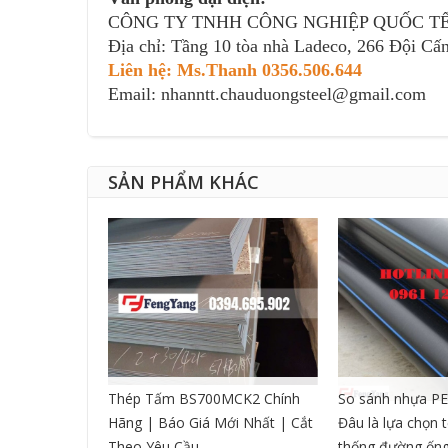
CÔNG TY TNHH CÔNG NGHIỆP QUỐC T
Địa chỉ: Tầng 10 tòa nhà Ladeco, 266 Đội Cấn
Liên hệ: Ms.Thanh 0356.506.644
Email: nhanntt.chauduongsteel@gmail.com
SẢN PHẨM KHÁC
CNC DẠNG
Thép Tấm BS700MCK2 Chính
So sánh nhựa PE
Hãng | Báo Giá Mới Nhất | Cắt
Đâu là lựa chọn 
Theo Yêu Cầu
thống đường ốn