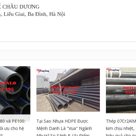
Ế CHÂU DƯƠNG
, Liễu Giai, Ba Đình, Hà Nội
80 và PE100:
Tại Sao Nhựa HDPE Được
Thép 07Cr2AlM
tối ưu cho hệ
Mệnh Danh Là "Vua" Ngành
kim chịu nhiệt
g?
Nhựa? So Sánh & Ưu Điểm
hiệu quả cho 