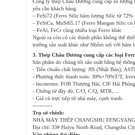
Công ty thép Châu Dương cung cấp số lượng lớ
yêu cầu khách hàng.
– FeSi72 (Ferro Silic hàm lượng Silic từ 72% 
– FeSiCa, MnSi65.17 (Ferro Mangan Silic có 
– FeAl, FeCr cùng nhiều loại Ferro khác
Ngoài ra còn có các thành phần không thể thiế
trường sản xuất khác như Nhôm sợi với hàm l
3. Thép Châu Dương cung cấp các loại Ferro
Sản phẩm do chúng tôi sản xuất bằng hệ thống
- Tiêu chuẩn chất lượng: JIS (Nhật Bản), A
- Phương thức thanh toán: 30%+70%T/T, Irrevo
- Incoterms: FOB Thượng Hải, CIF Hải Phòng/
- Chứng từ đầy đủ: C/O, C/Q, MTR,…
- Giá cả trực tiếp từ nhà máy, cạnh tranh.
-----------
Trụ sở chính:
NHÀ MÁY THÉP CHANGSHU FENGYANG 
Địa chỉ: 33# Haiyu North Road, Changshu City
Văn phòng đại diện: