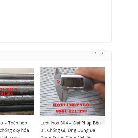
o – Thép hợp
Lưới Inox 304 – Giải Pháp Bền
LƯỚI GIÃN 
, chống oxy hóa
Bỉ, Chống Gỉ, Ứng Dụng Đa
ngành công
Dạng Trong Công Nghiệp