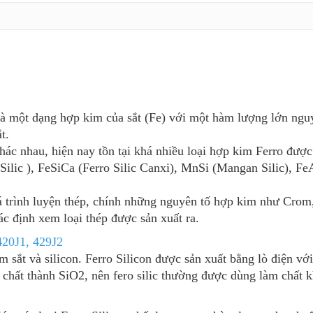
 là một dạng hợp kim của sắt (Fe) với một hàm lượng lớn ngu
ắt.
hác nhau, hiện nay tồn tại khá nhiều loại hợp kim Ferro được 
 Silic ), FeSiCa (Ferro Silic Canxi), MnSi (Mangan Silic), 
á trình luyện thép, chính những nguyên tố hợp kim như Crom,
ác định xem loại thép được sản xuất ra.
420J1, 429J2
m sắt và silicon. Ferro Silicon được sản xuất bằng lò điện với
p chất thành SiO2, nên fero silic thường được dùng làm chất 