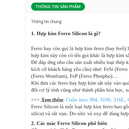
THÔNG TIN SẢN PHẨM
Thông tin chung
1. Hợp kim Ferro Silicon là gì?
Ferro hay còn gọi là hợp kim ferro (hay ferô)
hợp kim này còn có tên gọi khác là hợp kim s
Để đáp ứng nhu cầu sản xuất nhiều loại thép k
kích cỡ khách hàng yêu cầu) như: FeSi (Ferro
(Ferro Wonfram), FeP (Ferro Photpho)…
Khi đưa các ferro hay hợp kim sắt này vào qu
đổi cơ lý tính cũng như thành phần hóa học, x
>>>
Xem thêm
:
Cuộn inox 304, 310S, 316L, 
Ferro Silicon là một loại hợp kim ferro bao gồ
silica) và sắt vụn. Do silic và oxy dễ dàng hợ
2. Các mác Ferro Silicon phổ biến