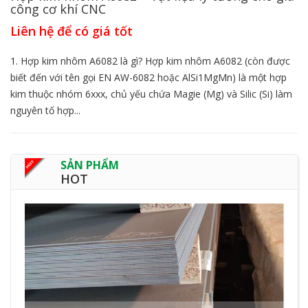
công cơ khí CNC
Liên hệ để có giá tốt
1. Hợp kim nhôm A6082 là gì? Hợp kim nhôm A6082 (còn được
biết đến với tên gọi EN AW-6082 hoặc AlSi1MgMn) là một hợp
kim thuộc nhóm 6xxx, chủ yếu chứa Magie (Mg) và Silic (Si) làm
nguyên tố hợp...
SẢN PHẨM
HOT