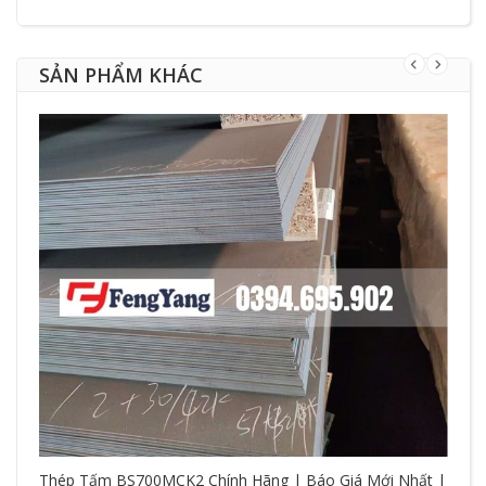
SẢN PHẨM KHÁC
Thép Tấm BS700MCK2 Chính Hãng | Báo Giá Mới Nhất |