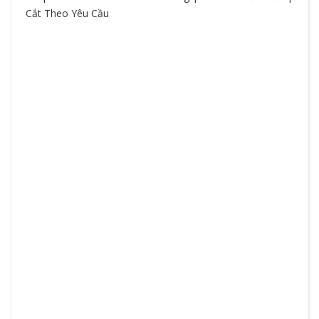
Cắt Theo Yêu Cầu
So
hệ