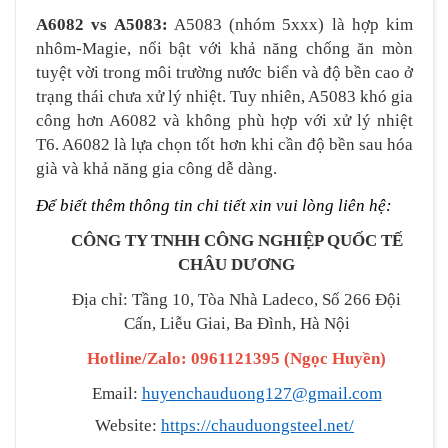
A6082 vs A5083:
A5083 (nhóm 5xxx) là hợp kim
nhôm-Magie, nổi bật với khả năng chống ăn mòn
tuyệt vời trong môi trường nước biển và độ bền cao ở
trạng thái chưa xử lý nhiệt. Tuy nhiên, A5083 khó gia
công hơn A6082 và không phù hợp với xử lý nhiệt
T6. A6082 là lựa chọn tốt hơn khi cần độ bền sau hóa
già và khả năng gia công dễ dàng.
Để biết thêm thông tin chi tiết xin vui lòng liên hệ:
CÔNG TY TNHH CÔNG NGHIỆP QUỐC TẾ
CHÂU DƯƠNG
Địa chỉ: Tầng 10, Tòa Nhà Ladeco, Số 266 Đội
Cấn, Liễu Giai, Ba Đình, Hà Nội
Hotline/Zalo: 0961121395
(
Ngọc Huyền
)
Email:
huyenchauduong127@gmail.com
Website:
https://chauduongsteel.net/