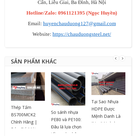
Cấn, Liễu Giai, Ba Đình, Hà Nội
Hotline/Zalo: 0961121395
(
Ngọc Huyền
)
Email:
huyenchauduong127@gmail.com
Website:
https://chauduongsteel.net/
SẢN PHẨM KHÁC
Tại Sao Nhựa
T
ƯA
Thép Tấm
HDPE Được
– 
So sánh nhựa
BS700MCK2
Mệnh Danh Là
ch
PE80 và PE100:
Chính Hãng |
"Vua" Ngành
ox
Đâu là lựa chọn
Báo Giá Mới
Nhựa? So Sánh
ch
tối ưu cho hệ