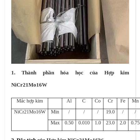
1. Thành phần hóa học của Hợp kim
NiCr21Mo16W
Mác hợp kim
Al
C
Co
Cr
Fe
Mn
NiCr21Mo16W
Min
/
/
/
19.0
/
/
Max
0.50
0.010
1.0
23.0
2.0
0.75