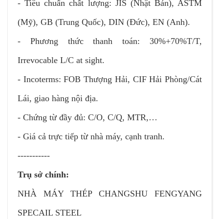
- Tiêu chuẩn chất lượng: JIS (Nhật Bản), ASTM
(Mỹ), GB (Trung Quốc), DIN (Đức), EN (Anh).
- Phương thức thanh toán: 30%+70%T/T,
Irrevocable L/C at sight.
- Incoterms: FOB Thượng Hải, CIF Hải Phòng/Cát
Lái, giao hàng nội địa.
- Chứng từ đầy đủ: C/O, C/Q, MTR,…
- Giá cả trực tiếp từ nhà máy, cạnh tranh.
-----------
Trụ sở chính:
NHÀ MÁY THÉP CHANGSHU FENGYANG
SPECAIL STEEL