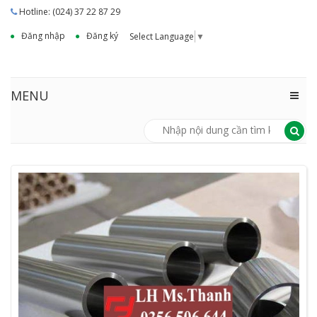
Hotline: (024) 37 22 87 29
Đăng nhập
Đăng ký
Select Language
▼
MENU