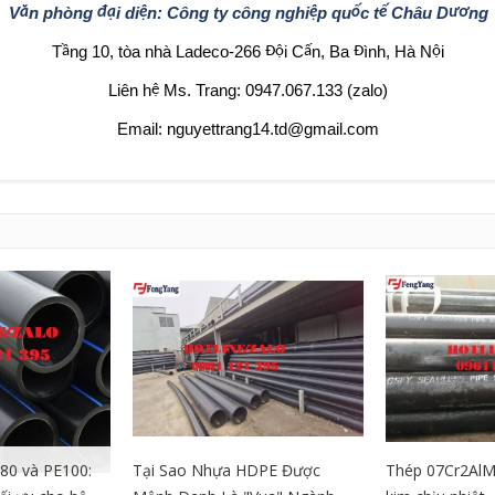
V
n phòng
i di
n: Công ty công nghi
p qu
c t
Châu D
ng
ă
đạ
ệ
ệ
ố
ế
ươ
T
ng 10, tòa nhà Ladeco-266
i C
n, Ba
ình, Hà N
i
ầ
Độ
ấ
Đ
ộ
Liên h
Ms. Trang: 0947.067.133 (zalo)
ệ
Email: nguyettrang14.td@gmail.com
80 và PE100:
Tại Sao Nhựa HDPE Được
Thép 07Cr2AlM