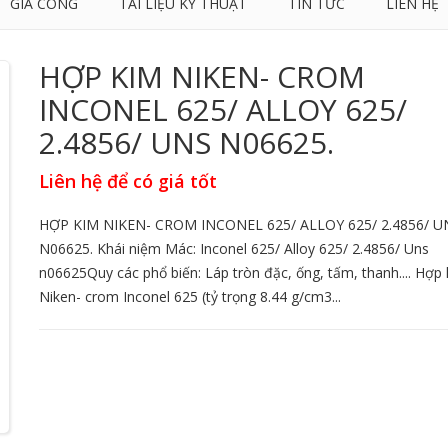
GIA CÔNG
TÀI LIỆU KỸ THUẬT
TIN TỨC
LIÊN HỆ
HỢP KIM NIKEN- CROM
INCONEL 625/ ALLOY 625/
2.4856/ UNS N06625.
Liên hệ để có giá tốt
HỢP KIM NIKEN- CROM INCONEL 625/ ALLOY 625/ 2.4856/ U
N06625. Khái niệm Mác: Inconel 625/ Alloy 625/ 2.4856/ Uns
n06625Quy các phổ biến: Láp tròn đặc, ống, tấm, thanh.... Hợp
Niken- crom Inconel 625 (tỷ trọng 8.44 g/cm3...