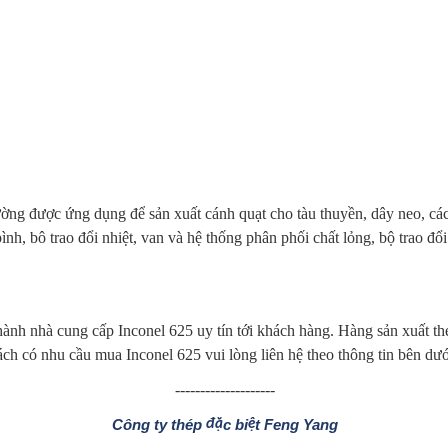
g được ứng dụng để sản xuất cánh quạt cho tàu thuyền, dây neo, các t
ình, bô trao đổi nhiệt, van và hệ thống phân phối chất lỏng, bộ trao đổi 
thành nhà cung cấp Inconel 625 uy tín tới khách hàng. Hàng sản xuất t
ch có nhu cầu mua Inconel 625 vui lòng liên hệ theo thông tin bên dướ
--------------------
Công ty thép
c bi
t Feng Yang
đặ
ệ