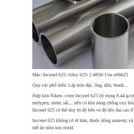
Mác: Inconel 625/ Alloy 625/ 2.4856/ Uns n06625
Quy các phổ biến: Láp tròn đặc, ống, tấm, thanh....
Hợp kim Niken- crom Inconel 625 (tỷ trọng 8.44 g/c
molypen, niobi, sắt.... nên có khả năng chống oxy hóa
Inconel 625 có thể duy trì độ bền và độ dẻo dai cao ở
Inconel 625 không có từ tính, thuộc dòng austenit, v
nứt ăn mòn ion clorid.