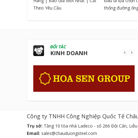
Hãng | Báo Giá Mới Nhất | Cắt
Đâu là lựa chọn 
Theo Yêu Cầu
thống đường ốn
ĐỐI TÁC
KINH DOANH
Công ty TNHH Công Nghiệp Quốc Tế Châ
Trụ sở:
Tầng 10 tòa nhà Ladeco - số 266 Đội Cấn, Liễu 
Email:
sales@chauduongsteel.com