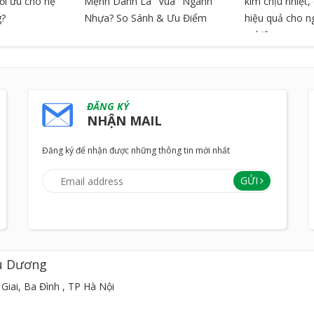
tối ưu cho hệ
Mệnh Danh Là "Vua" Ngành
kim chịu nhiệt
g?
Nhựa? So Sánh & Ưu Điểm
hiệu quả cho 
nghiệp
ĐĂNG KÝ
NHẬN MAIL
Đăng ký để nhận được những thông tin mới nhất
GỬI
u Dương
Giai, Ba Đình , TP Hà Nội