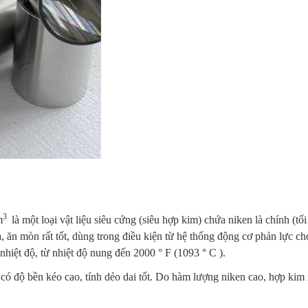
3
m
là một loại vật liệu siêu cứng (siêu hợp kim) chứa niken là chính (t
, ăn mòn rất tốt, dùng trong điều kiện từ hệ thống động cơ phản lực ch
 nhiệt độ, từ nhiệt độ nung đến 2000 ° F (1093 ° C ).
à có độ bền kéo cao, tính dẻo dai tốt. Do hàm lượng niken cao, hợp ki