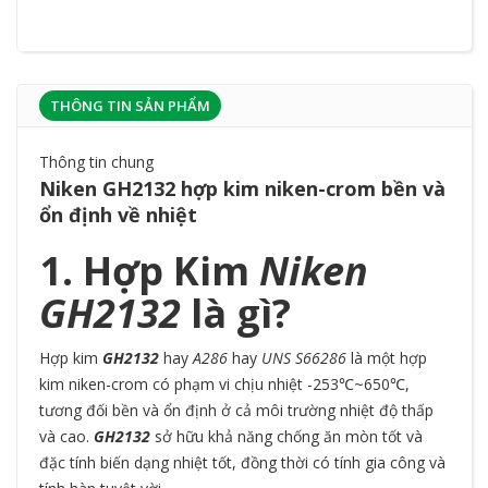
THÔNG TIN SẢN PHẨM
Thông tin chung
Niken GH2132 hợp kim niken-crom bền và
ổn định về nhiệt
1. Hợp Kim
Niken
GH2132
là gì?
Hợp kim
GH2132
hay
A286
hay
UNS S66286
là một hợp
kim niken-crom có phạm vi chịu nhiệt -253℃~650℃,
tương đối bền và ổn định ở cả môi trường nhiệt độ thấp
và cao.
GH2132
sở hữu khả năng chống ăn mòn tốt và
đặc tính biến dạng nhiệt tốt, đồng thời có tính gia công và