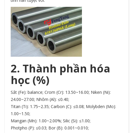
tính hàn tuyệt vời.
2. Thành phần hóa
học (%)
Sắt (Fe): balance; Crom (Cr): 13.50~16.00; Niken (Ni):
24.00~27.00; Nhôm (Al): ≤0.40;
Titan (Ti): 1.75~2.35; Carbon (C): ≤0.08; Molybden (Mo):
1.00~1.50;
Mangan (Mn): 1.00~2.00%; Silic (Si): ≤1.00;
Photpho (P): ≤0.03; Bor (B): 0.001~0.010;