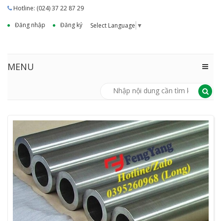
Hotline: (024) 37 22 87 29
Đăng nhập
Đăng ký
Select Language
▼
MENU