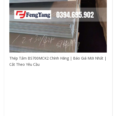
Thép Tấm BS700MCK2 Chính Hãng | Báo Giá Mới Nhất |
Cắt Theo Yêu Cầu
So
hệ