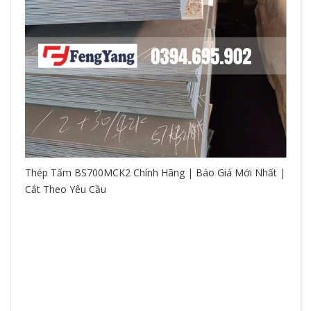
Thép Tấm BS700MCK2 Chính Hãng | Báo Giá Mới Nhất |
Cắt Theo Yêu Cầu
So
hệ