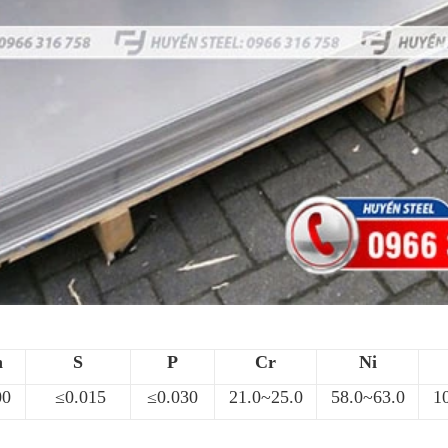
n
S
P
Cr
Ni
00
≤0.015
≤0.030
21.0~25.0
58.0~63.0
1