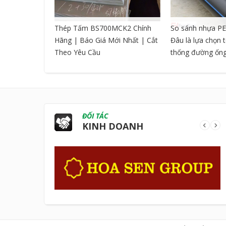
CNC DẠNG
Thép Tấm BS700MCK2 Chính
So sánh nhựa PE
Hãng | Báo Giá Mới Nhất | Cắt
Đâu là lựa chọn 
Theo Yêu Cầu
thống đường ốn
ĐỐI TÁC
KINH DOANH