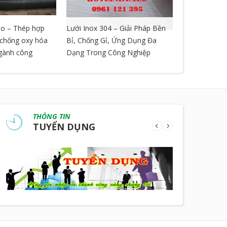
o – Thép hợp
Lưới Inox 304 – Giải Pháp Bền
LƯỚI GIÃN 
, chống oxy hóa
Bỉ, Chống Gỉ, Ứng Dụng Đa
ngành công
Dạng Trong Công Nghiệp
THÔNG TIN
TUYỂN DỤNG