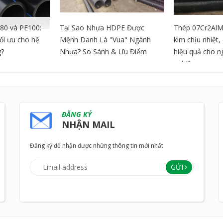
80 và PE100:
Tại Sao Nhựa HDPE Được
Thép 07Cr2AlM
tối ưu cho hệ
Mệnh Danh Là "Vua" Ngành
kim chịu nhiệt
g?
Nhựa? So Sánh & Ưu Điểm
hiệu quả cho 
nghiệp
ĐĂNG KÝ
NHẬN MAIL
Đăng ký để nhận được những thông tin mới nhất
GỬI