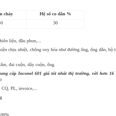
ạn chảy
Hệ số co dãn %
40
30
iên liệu, đầu phun,...
iện chịu nhiệt, chống oxy hóa như đường ống, ống dẫn, bộ tr
tấm, đai cuộn, dây cuộn, ống.
ng cấp Inconel 601 giá tốt nhất thị trường, với hơn 16
:
 CQ, PL, invoice,...
ng
C100%