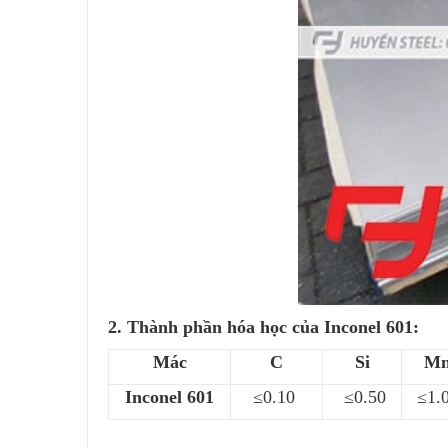
2. Thành phần hóa học của Inconel 601:
Mác
C
Si
M
Inconel 601
≤0.10
≤0.50
≤1.