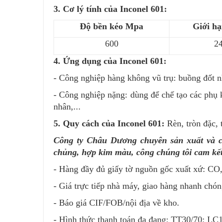
3. Cơ lý tính của Inconel 601:
Độ bền kéo Mpa
Giới h
600
2
4. Ứng dụng của Inconel 601:
- Công nghiệp hàng không vũ trụ: buồng đốt nh
- Công nghiệp nặng: dùng để chế tạo các phụ k
nhân,...
5. Quy cách của Inconel 601:
Rèn, tròn đặc, 
Công ty Châu Dương chuyên sản xuất và cu
chủng, hợp kim màu, công chúng tôi cam kết
- Hàng đầy đủ giấy tờ nguồn gốc xuất xứ: CO,
- Giá trực tiếp nhà máy, giao hàng nhanh chó
- Báo giá CIF/FOB/nội địa về kho.
- Hình thức thanh toán đa đạng: TT30/70; L