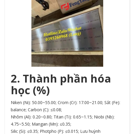
2. Thành phần hóa
học (%)
Niken (Ni): 50.00~55.00; Crom (Cr): 17.00~21.00; Sắt (Fe):
balance; Carbon (C): ≤0.08;
Nhôm (Al): 0.20~0.80; Titan (Ti): 0.65~1.15; Niobi (Nb):
4.75~5.50; Mangan (Mn): ≤0.35;
Silic (Si): ≤0.35; Photpho (P): ≤0.015; Lưu huỳnh