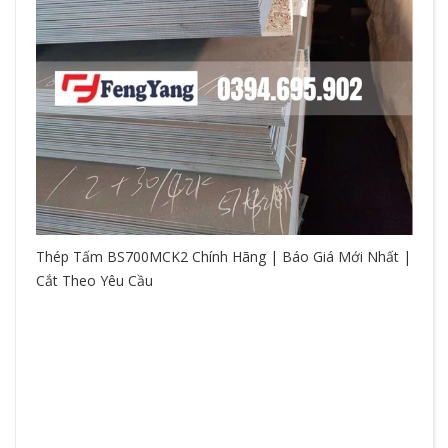
Thép Tấm BS700MCK2 Chính Hãng | Báo Giá Mới Nhất |
Cắt Theo Yêu Cầu
So
hệ