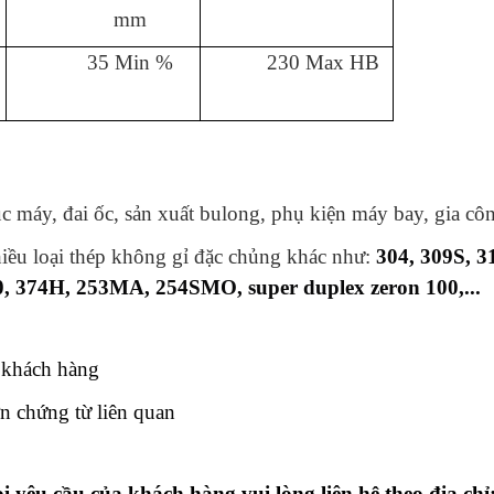
mm
35 Min %
230 Max HB
c máy, đai ốc, sản xuất bulong, phụ kiện máy bay, gia côn
hiều loại thép không gỉ đặc chủng khác như:
304, 309S, 3
20, 374H, 253MA, 254SMO, super duplex zeron 100,...
 khách hàng
 chứng từ liên quan
i yêu cầu của khách hàng vui lòng liên hệ theo địa chỉ