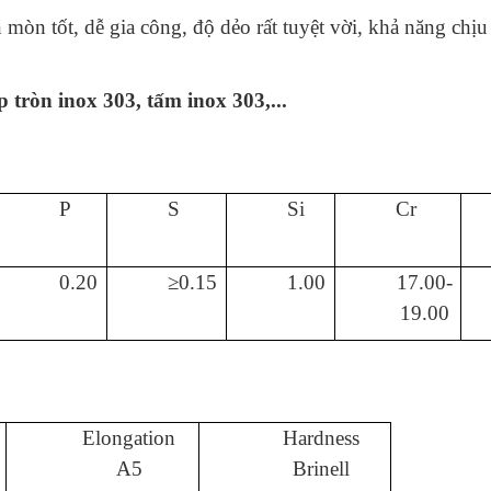
òn tốt, dễ gia công, độ dẻo rất tuyệt vời, khả năng chịu 
p tròn inox 303, tấm inox 303,...
P
S
Si
Cr
0.20
≥0.15
1.00
17.00-
19.00
Elongation
Hardness
A5
Brinell