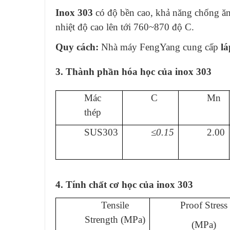
Inox 303
có độ bền cao, khả năng chống ăn m
nhiệt độ cao lên tới 760~870 độ C.
Quy cách:
Nhà máy FengYang cung cấp
lá
3. Thành phần hóa học của inox 303
Mác
C
Mn
thép
SUS303
≤0.15
2.00
4. Tính chất cơ học của inox 303
Tensile
Proof Stress
Strength (MPa)
(MPa)