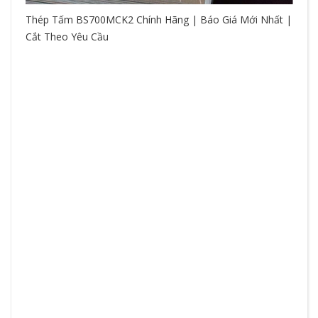
Thép Tấm BS700MCK2 Chính Hãng | Báo Giá Mới Nhất |
Cắt Theo Yêu Cầu
So
hệ