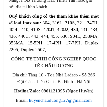
Nẵng; FOB Thượng Hải, Thiên Tân hoặc giá
nội địa tại kho khách
Quý khách cũng có thể tham khảo thêm
một
số loại
Inox sau:
304,
316L, 310S, 321, 347H,
409L, 410, 410S, 420J1, 420J2, 430, 431, 434,
436, 440C, 443, 444, 455, 630, 904L, 253MA,
353MA, 15-5PH, 17-4PH, 17-7PH, Duplex
2205, Duplex 2507,...
CÔNG TY TNHH CÔNG NGHIỆP QUỐC
TẾ CHÂU DƯƠNG
Địa chỉ: Tầng 10 - Tòa Nhà Ladeco - Số 266
Đội Cấn - Liễu Giai - Ba Đình - Hà Nội
Hotline/Zalo: 0961121395
(
Ngọc Huyền
)
Email:
huyenchauduong127@gmail.com