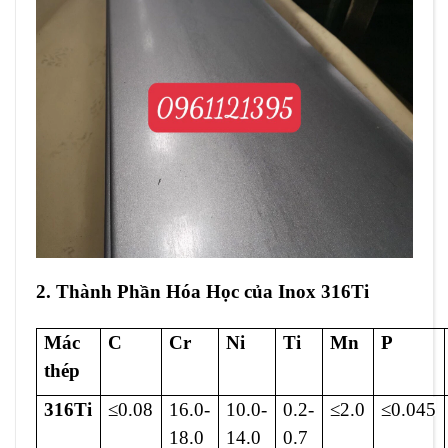
2. Thành Phần Hóa Học của Inox 316Ti
Mác
C
Cr
Ni
Ti
Mn
P
thép
316Ti
≤0.08
16.0-
10.0-
0.2-
≤2.0
≤0.045
18.0
14.0
0.7