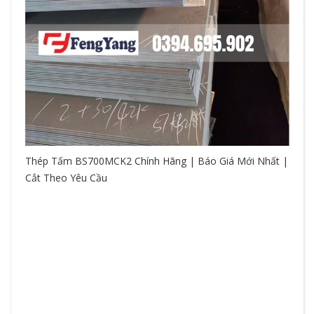
Thép Tấm BS700MCK2 Chính Hãng | Báo Giá Mới Nhất |
Cắt Theo Yêu Cầu
So
hệ