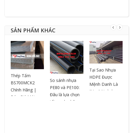
SẢN PHẨM KHÁC
Tại Sao Nhựa
T
ƯA
Thép Tấm
HDPE Được
– 
So sánh nhựa
BS700MCK2
Mệnh Danh Là
ch
PE80 và PE100:
Chính Hãng |
"Vua" Ngành
ox
Đâu là lựa chọn
Báo Giá Mới
Nhựa? So Sánh
ch
tối ưu cho hệ
Nhất | Cắt Theo
& Ưu Điểm
ng
thống đường
Yêu Cầu
ống?