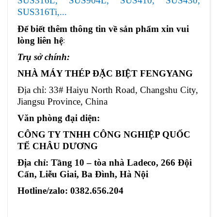
SUS316L, SUS904L, SUS410, SUS430,
SUS316Ti,...
Để biết thêm thông tin về sản phẩm xin vui
lòng liên hệ
:
Trụ sở chính:
NHÀ MÁY THÉP ĐẶC BIỆT FENGYANG
Địa chỉ: 33# Haiyu North Road, Changshu City,
Jiangsu Province, China
Văn phòng đại diện:
CÔNG TY TNHH CÔNG NGHIỆP QUỐC
TẾ CHÂU DƯƠNG
Địa chỉ: Tầng 10 – tòa nhà Ladeco, 266 Đội
Cấn, Liễu Giai, Ba Đình, Hà Nội
Hotline/zalo: 0382.656.204