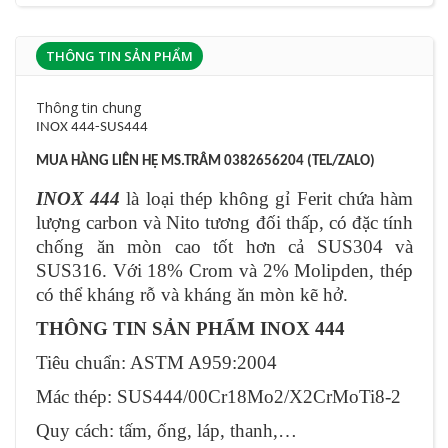
THÔNG TIN SẢN PHẨM
Thông tin chung
INOX 444-SUS444
MUA HÀNG LIÊN HỆ MS.TRÂM 0382656204 (TEL/ZALO)
INOX 444
là loại thép không gỉ Ferit chứa hàm
lượng carbon và Nito tương đối thấp, có đặc tính
chống ăn mòn cao tốt hơn cả SUS304 và
SUS316. Với 18% Crom và 2% Molipden, thép
có thể kháng rỗ và kháng ăn mòn kẽ hở.
THÔNG TIN SẢN PHẨM INOX 444
Tiêu chuẩn: ASTM A959:2004
Mác thép: SUS444/00Cr18Mo2/X2CrMoTi8-2
Quy cách: tấm, ống, láp, thanh,…