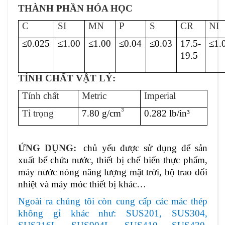
THÀNH PHẦN HÓA HỌC
C
SI
MN
P
S
CR
NI
≤0.025
≤1.00
≤1.00
≤0.04
≤0.03
17.5-
≤1.
19.5
TÍNH CHẤT VẬT LÝ:
Tính chất
Metric
Imperial
3
Tỉ trọng
7.80 g/cm
0.282 lb/in³
ỨNG DỤNG:
chủ yếu được sử dụng để sản
xuất bể chứa nước, thiết bị chế biến thực phẩm,
máy nước nóng năng lượng mặt trời, bộ trao đổi
nhiệt và máy móc thiết bị khác…
Ngoài ra chúng tôi còn cung cấp các mác thép
không gỉ khác như: SUS201, SUS304,