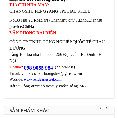
ĐỊA CHỈ NHÀ MÁY:
CHANGSHU FENGYANG SPECIAL STEEL.
No.33 Hai Yu Road (N) Changshu city,SuZhou,Jiangsu
provice,ChiNa
VĂN PHÒNG ĐẠI DIỆN
CÔNG TY TNHH CÔNG NGHIỆP QUỐC TẾ CHÂU
DƯƠNG
Tầng 10 - tòa nhà Ladeco - 266 Đội Cấn - Ba Đình - Hà
Nội
Hotline
:
098 9055 984
(Zalo/Mess)
Email: vinhatvichauduongsteel@gmail.com
Wedside:
www.fengyangsteel.com
Rất vui lòng được hỗ trợ quý khách hàng 24/7!
SẢN PHẨM KHÁC