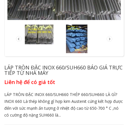
LÁP TRÒN ĐẶC INOX 660/SUH660 BÁO GIÁ TRỰC
TIẾP TỪ NHÀ MÁY
Liên hệ để có giá tốt
LÁP TRÒN ĐẶC INOX 660/SUH660 THÉP 660/SUH660 LÀ GÌ?
INOX 660 Là thép không gỉ hợp kim Austenit cứng kết hợp được
đến với sức mạnh ấn tượng ở nhiệt độ cao từ 650-700 ° C ,nó
có cường độ nặng SUH660 là...