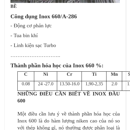
BỀ
Công dụng Inox 660/A-286
- Động cơ phản lực
- Tua bin khí
- Linh kiện sạc Turbo
………………………..
Thành phần hóa học của Inox 660 %:
C
Ni
Cr
Ti
Mn
S
0.08
24 -27.0
13.50-16.0
1,90-2,35
2.0
1
NHỮNG ĐIỀU CẦN BIẾT VỀ INOX ĐẦU
600
Một điều cần lưu ý về thành phần hóa học của
Inox 600 là do hàm lượng niken cao của nó so
với thép không gỉ, nó thường được phân loại là