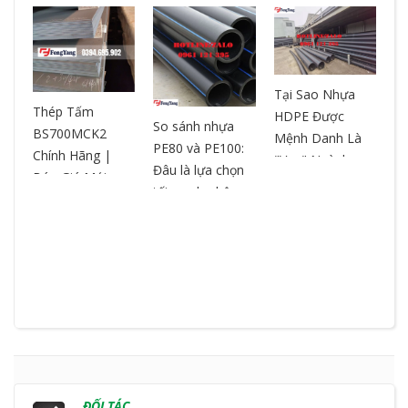
Tại Sao Nhựa
T
ƯA
Thép Tấm
HDPE Được
– 
So sánh nhựa
BS700MCK2
Mệnh Danh Là
ch
PE80 và PE100:
Chính Hãng |
"Vua" Ngành
ox
Đâu là lựa chọn
Báo Giá Mới
Nhựa? So Sánh
ch
tối ưu cho hệ
Nhất | Cắt Theo
& Ưu Điểm
ng
thống đường
Yêu Cầu
ống?
ĐỐI TÁC