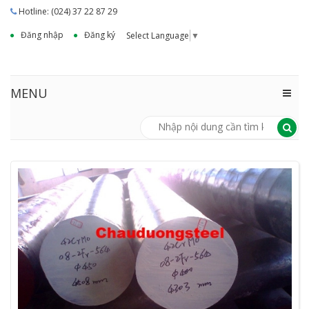
Hotline: (024) 37 22 87 29
Đăng nhập
Đăng ký
Select Language
▼
MENU