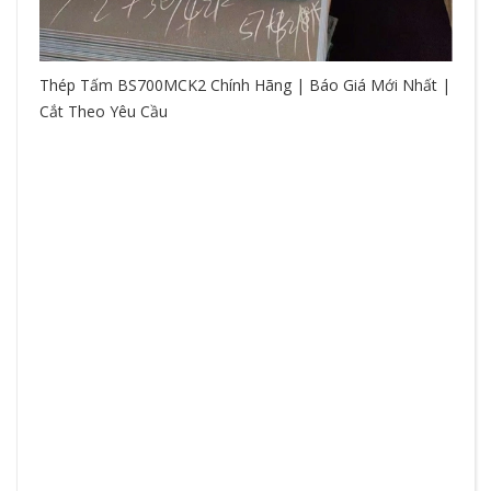
Thép Tấm BS700MCK2 Chính Hãng | Báo Giá Mới Nhất |
Cắt Theo Yêu Cầu
So
hệ