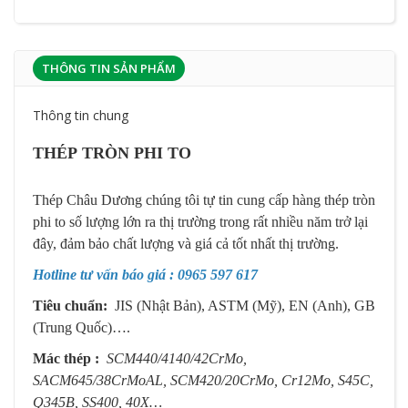
THÔNG TIN SẢN PHẨM
Thông tin chung
THÉP TRÒN PHI TO
Thép Châu Dương chúng tôi tự tin cung cấp hàng thép tròn
phi to số lượng lớn ra thị trường trong rất nhiều năm trở lại
đây, đảm bảo chất lượng và giá cả tốt nhất thị trường.
Hotline tư vấn báo giá : 0965 597 617
Tiêu chuẩn:
JIS (Nhật Bản), ASTM (Mỹ), EN (Anh), GB
(Trung Quốc)….
Mác thép :
SCM440/4140/42CrMo,
SACM645/38CrMoAL, SCM420/20CrMo, Cr12Mo, S45C,
Q345B, SS400, 40X…