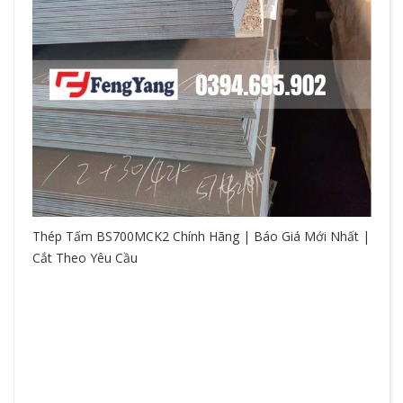
Thép Tấm BS700MCK2 Chính Hãng | Báo Giá Mới Nhất |
Cắt Theo Yêu Cầu
So
hệ