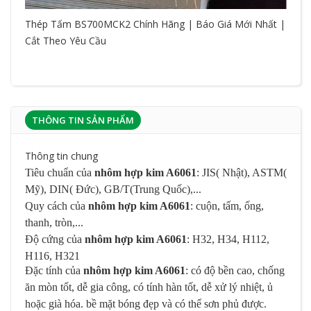
Thép Tấm BS700MCK2 Chính Hãng | Báo Giá Mới Nhất |
Cắt Theo Yêu Cầu
THÔNG TIN SẢN PHẨM
Thông tin chung
Tiêu chuẩn của
nhôm hợp kim A6061
: JIS( Nhật), ASTM(
Mỹ), DIN( Đức), GB/T(Trung Quốc),...
Quy cách của
nhôm hợp kim A6061
: cuộn, tấm, ống,
thanh, tròn,...
Độ cứng của
nhôm hợp kim A6061
: H32, H34, H112,
H116, H321
Đặc tính của
nhôm hợp kim A6061
:
có độ bền cao, chống
ăn mòn tốt, dễ gia công, có tính hàn tốt, dễ xử lý nhiệt, ủ
hoặc già hóa. bề mặt bóng đẹp và có thể sơn phủ được.