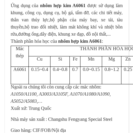
Ứng dụng của
nhôm hợp kim
A6061
được sử dụng làm
khung, công cụ, dụng cụ, bộ gá, tấm đỡ, các chi tiết máy,
thân van thủy lực,bộ phận của máy bay, xe tải, tàu
thuyền,bộ trao đổi nhiệt, làm mát không khí và nhiệt bồn
rửa
,
đường ống,dây điện, khung xe đạp, đồ nội thất,...
Thành phần hóa học của
nhôm hợp kim A6061
:
Mác
THÀNH PHẦN HÓA HỌC
thép
Cu
Si
Fe
Mn
Mg
Zn
A6061
0.15~0.4
0.4~0.8
0.7
0.0~0.15
0.8~1.2
0.25
Ngoài ra chúng tôi còn cung cấp các mác nhôm:
A1050/A1100, A3003/A3105F, A1070/A1080/A1090,
A5052/A5083,…
Xuất xứ: Trung Quốc
Nhà máy sản xuất : Changshu Fengyang Special Steel
Giao hàng: CIF/FOB/Nội địa