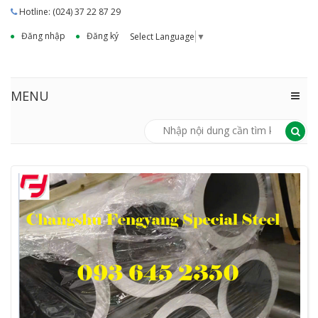
Hotline: (024) 37 22 87 29
Đăng nhập
Đăng ký
Select Language
▼
MENU