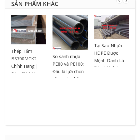
SẢN PHẨM KHÁC
Tại Sao Nhựa
T
ƯA
Thép Tấm
HDPE Được
– 
So sánh nhựa
BS700MCK2
Mệnh Danh Là
ch
PE80 và PE100:
Chính Hãng |
"Vua" Ngành
ox
Đâu là lựa chọn
Báo Giá Mới
Nhựa? So Sánh
ch
tối ưu cho hệ
Nhất | Cắt Theo
& Ưu Điểm
ng
thống đường
Yêu Cầu
ống?