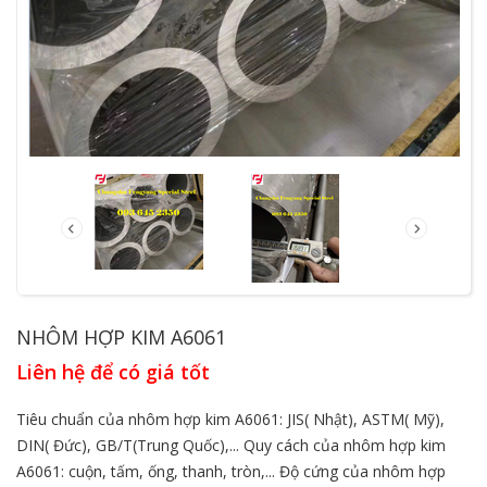
NHÔM HỢP KIM A6061
Liên hệ để có giá tốt
Tiêu chuẩn của nhôm hợp kim A6061: JIS( Nhật), ASTM( Mỹ),
DIN( Đức), GB/T(Trung Quốc),... Quy cách của nhôm hợp kim
A6061: cuộn, tấm, ống, thanh, tròn,... Độ cứng của nhôm hợp