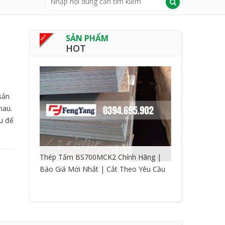
SẢN PHẨM
HOT
sản
hau.
u để
Thép Tấm BS700MCK2 Chính Hãng |
Báo Giá Mới Nhất | Cắt Theo Yêu Cầu