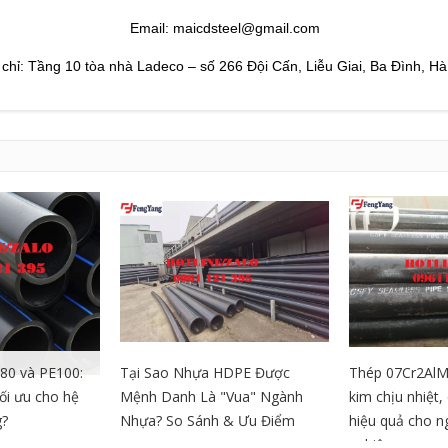
Email: maicdsteel@gmail.com
 chỉ: Tầng 10 tòa nhà Ladeco – số 266 Đội Cấn, Liễu Giai, Ba Đình, Hà
80 và PE100:
Tại Sao Nhựa HDPE Được
Thép 07Cr2AlM
tối ưu cho hệ
Mệnh Danh Là "Vua" Ngành
kim chịu nhiệt
g?
Nhựa? So Sánh & Ưu Điểm
hiệu quả cho 
nghiệp