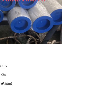
S309S
 cầu
 đi kèm)