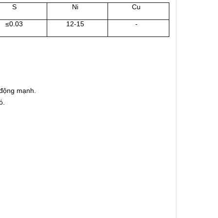
S
Ni
Cu
≤0.03
12-15
-
c động mạnh.
ó.