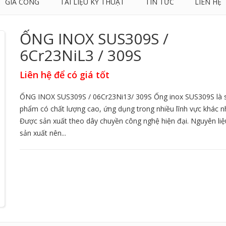
GIA CÔNG
TÀI LIỆU KỸ THUẬT
TIN TỨC
LIÊN HỆ
ỐNG INOX SUS309S /
6Cr23NiL3 / 309S
Liên hệ để có giá tốt
ỐNG INOX SUS309S / 06Cr23Ni13/ 309S Ống inox SUS309S là 
phẩm có chất lượng cao, ứng dụng trong nhiều lĩnh vực khác n
Được sản xuất theo dây chuyền công nghệ hiện đại. Nguyên liệ
sản xuất nên...