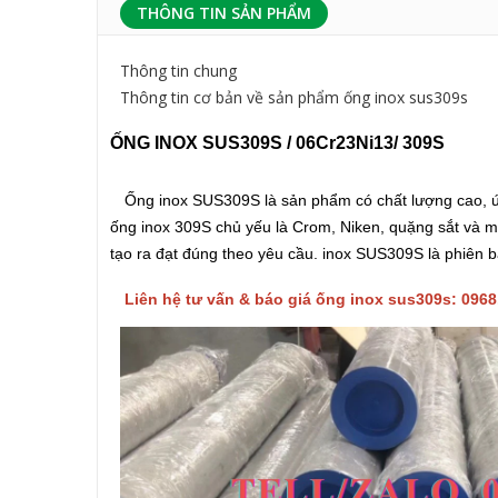
THÔNG TIN SẢN PHẨM
Thông tin chung
Thông tin cơ bản về sản phẩm ống inox sus309s
ỐNG INOX SUS309S / 06Cr23Ni13/ 309S
Ống inox SUS309S là sản phẩm có chất lượng cao, ứn
ống inox 309S chủ yếu là Crom, Niken, quặng sắt và mộ
tạo ra đạt đúng theo yêu cầu. inox SUS309S là phiên
Liên hệ tư vấn & báo giá ống inox sus309s: 0968