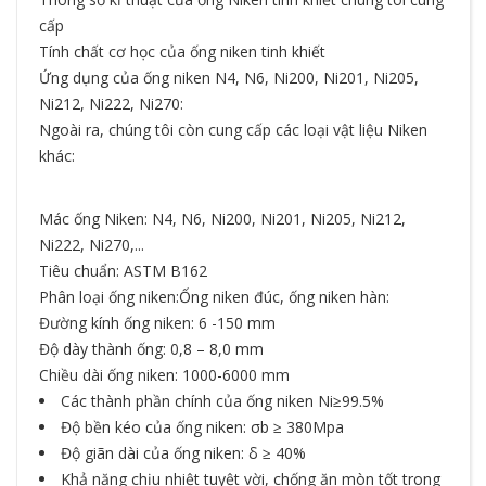
cấp
Tính chất cơ học của ống niken tinh khiết
Ứng dụng của ống niken N4, N6, Ni200, Ni201, Ni205,
Ni212, Ni222, Ni270:
Ngoài ra, chúng tôi còn cung cấp các loại vật liệu Niken
khác:
Mác
ống Niken
: N4, N6, Ni200, Ni201, Ni205, Ni212,
Ni222, Ni270,...
Tiêu chuẩn: ASTM B162
Phân loại ống niken:Ống niken đúc, ống niken hàn:
Đường kính ống niken: 6 -150 mm
Độ dày thành ống: 0,8 – 8,0 mm
Chiều dài ống niken: 1000-6000 mm
Các thành phần chính của ống niken Ni≥99.5%
Độ bền kéo của ống niken: σb ≥ 380Mpa
Độ giãn dài của ống niken: δ ≥ 40%
Khả năng chịu nhiệt tuyệt vời, chống ăn mòn tốt trong