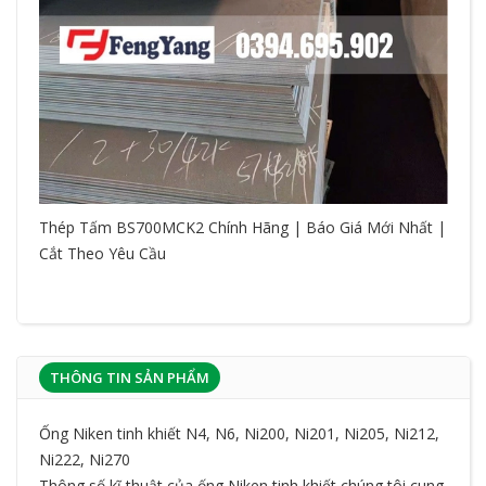
Thép Tấm BS700MCK2 Chính Hãng | Báo Giá Mới Nhất |
Cắt Theo Yêu Cầu
THÔNG TIN SẢN PHẨM
Ống Niken tinh khiết N4, N6, Ni200, Ni201, Ni205, Ni212,
Ni222, Ni270
Thông số kĩ thuật của ống Niken tinh khiết chúng tôi cung