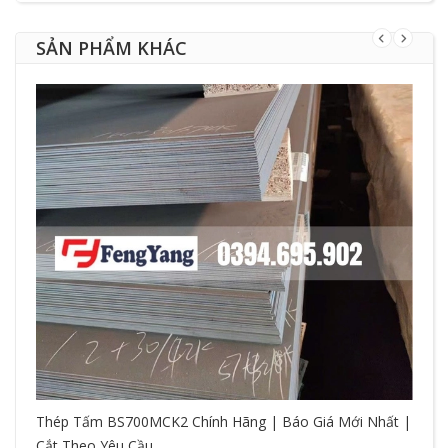
SẢN PHẨM KHÁC
Thép Tấm BS700MCK2 Chính Hãng | Báo Giá Mới Nhất |
Cắt Theo Yêu Cầu