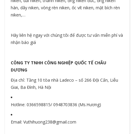
niken, dải niken, thanh niken, ống niken đúc, ống niken
hàn, dây niken, vòng rèn niken, ốc vít niken, mặt bích rèn
niken,…
Hãy liên hệ ngay với chúng tôi để được tư vấn miễn phí và
nhận báo giá
CÔNG TY TNHH CÔNG NGHIỆP QUỐC TẾ CHÂU
DƯƠNG
Địa chỉ: Tầng 10 tòa nhà Ladeco – số 266 Đội Cấn, Liễu
Giai, Ba Đình, Hà Nội
Hotline: 0366598815/ 0948703836 (Ms.Hương)
Email: Vuthihuong238@gmail.com