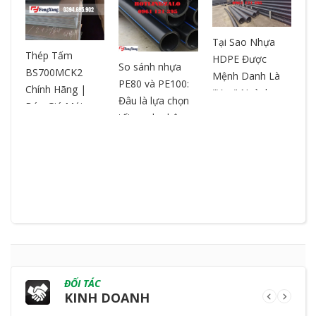
Tại Sao Nhựa
T
ƯA
Thép Tấm
HDPE Được
– 
So sánh nhựa
BS700MCK2
Mệnh Danh Là
ch
PE80 và PE100:
Chính Hãng |
"Vua" Ngành
ox
Đâu là lựa chọn
Báo Giá Mới
Nhựa? So Sánh
ch
tối ưu cho hệ
Nhất | Cắt Theo
& Ưu Điểm
ng
thống đường
Yêu Cầu
ống?
ĐỐI TÁC
KINH DOANH