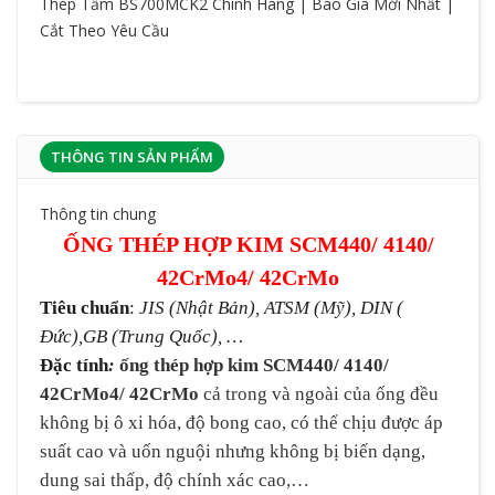
Thép Tấm BS700MCK2 Chính Hãng | Báo Giá Mới Nhất |
Cắt Theo Yêu Cầu
THÔNG TIN SẢN PHẨM
Thông tin chung
ỐNG THÉP HỢP KIM SCM440/ 4140/
42CrMo4/ 42CrMo
Tiêu chuẩn
:
JIS (Nhật Bản), ATSM (Mỹ), DIN (
Đức),GB (Trung Quốc), …
Đặc tính
:
ống thép hợp kim SCM440/ 4140/
42CrMo4/ 42CrMo
cả trong và ngoài của ống đều
không bị ô xi hóa, độ bong cao, có thể chịu được áp
suất cao và uốn nguội nhưng không bị biến dạng,
dung sai thấp, độ chính xác cao,…