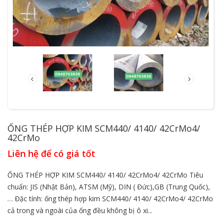
ỐNG THÉP HỢP KIM SCM440/ 4140/ 42CrMo4/
42CrMo
Liên hệ để có giá tốt
ỐNG THÉP HỢP KIM SCM440/ 4140/ 42CrMo4/ 42CrMo Tiêu
chuẩn: JIS (Nhật Bản), ATSM (Mỹ), DIN ( Đức),GB (Trung Quốc),
… Đặc tính: ống thép hợp kim SCM440/ 4140/ 42CrMo4/ 42CrMo
cả trong và ngoài của ống đều không bị ô xi...