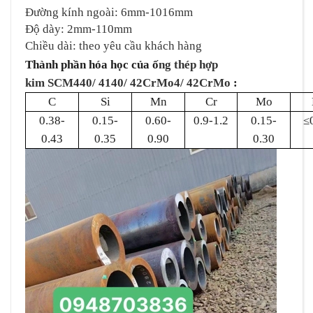
Đường kính ngoài: 6mm-1016mm
Độ dày: 2mm-110mm
Chiều dài: theo yêu cầu khách hàng
Thành phần hóa học của ố
ng thép hợp
kim
SCM440/ 4140/ 42CrMo4/ 42CrMo
:
C
Si
Mn
Cr
Mo
0.38-
0.15-
0.60-
0.9-1.2
0.15-
≤
0.43
0.35
0.90
0.30