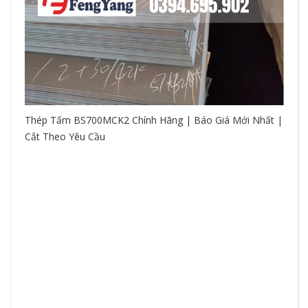
Thép Tấm BS700MCK2 Chính Hãng | Báo Giá Mới Nhất |
Cắt Theo Yêu Cầu
So
hệ