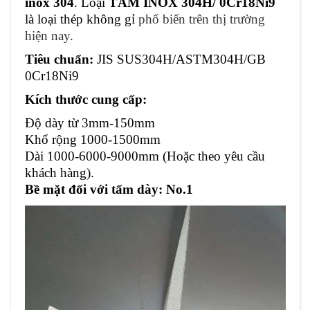
inox 304
. Loại
TẤM INOX 304H/ 0Cr18Ni9
là loại thép không gỉ
phổ biến trên thị trường
hiện nay.
Tiêu chuẩn:
JIS SUS304H/ASTM304H/GB
0Cr18Ni9
Kích thước cung cấp:
Độ dày từ 3mm-150mm
Khổ rộng 1000-1500mm
Dài 1000-6000-9000mm (Hoặc theo yêu cầu
khách hàng).
Bề mặt đối với tấm dày: No.1