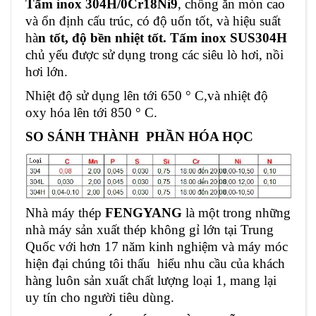
Tấm inox 304H/0Cr18Ni9
, chống ăn mòn cao
và ổn định cấu trúc, có độ uốn tốt, và hiệu suất
hà
n tốt, độ bền nhiệt tốt. Tấm inox SUS304H
chủ y
ếu
được sử dụng trong các siêu lò hơi, nồi
hơi lớn.
Nhiệt độ sử dụng lên tới 650 ° C,và nhiệt độ
oxy hóa lên tới 850 ° C.
SO SÁNH THÀNH PHẦN HÓA HỌC
Nhà máy thép
FENGYANG
là một trong những
nhà máy sản xuất thép không gỉ
lớn tại Trung
Quốc với hơn 17 năm kinh nghiệm và máy móc
hiện đại chúng tôi thấu hiểu nhu cầu của khách
hàng luôn sản xuất chất lượng loại 1, mang lại
uy tín cho người tiêu dùng.