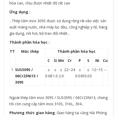
hóa cao, chịu được nhiệt độ rất cao
Ứng dụng :
- Thép tấm inox 309S được sử dụng rộng rãi vào việc sản
xuất máng nước, nhà máy lọc dầu, công nghiệp y tế, hàng
gia dụng, nồi hơi, bộ trao đổi nhiệt...
Thành phần hóa học :
TT
Mác thép
Thành phần hóa học
C
Si
Mn
Cr
P
S
Ni
Cu
1
SUS309S /
≤
≤
≤
22~24
≤
≤
12~15
–
06Cr23Ni13 /
0.08
1.0
2.0
0.045
0.03
309S
Ngoài thép tấm inox 309S / SUS309S / 06Cr23Ni13, chúng
tôi còn cung cấp tấm inox 310S, 316L, 304...
Phương thức giao hàng
: Giao hàng tại cảng Hải Phòng