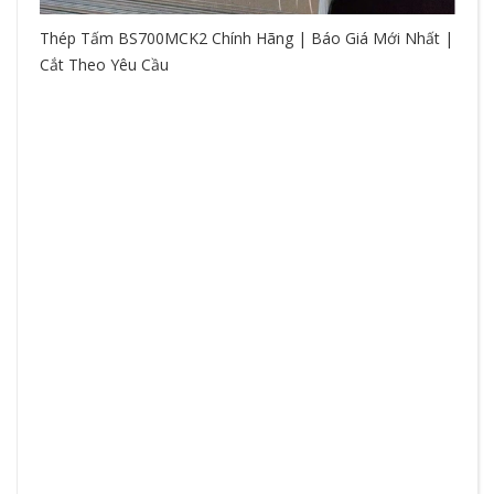
Thép Tấm BS700MCK2 Chính Hãng | Báo Giá Mới Nhất |
Cắt Theo Yêu Cầu
So
hệ