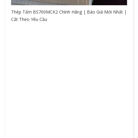
Thép Tấm BS700MCK2 Chính Hãng | Báo Giá Mới Nhất |
Cắt Theo Yêu Cầu
So
hệ