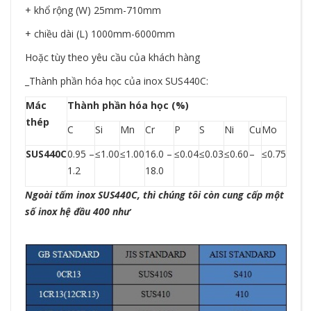
+ khổ rộng (W) 25mm-710mm
+ chiều dài (L) 1000mm-6000mm
Hoặc tùy theo yêu cầu của khách hàng
_Thành phần hóa học của inox SUS440C:
Mác
Thành phần hóa học (%)
thép
C
Si
Mn
Cr
P
S
Ni
Cu
Mo
SUS440C
0.95 –
≤1.00
≤1.00
16.0 –
≤0.04
≤0.03
≤0.60
–
≤0.75
1.2
18.0
Ngoài tấm inox SUS440C, thì chúng tôi còn cung cấp một
số inox hệ đầu 400 như