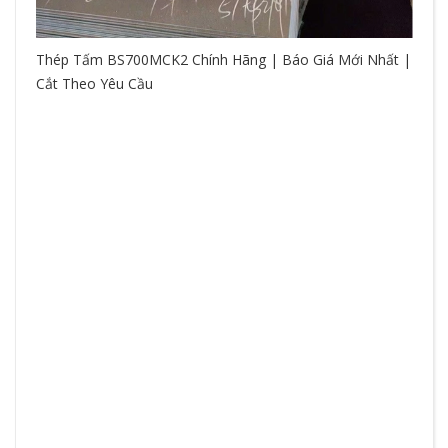
Thép Tấm BS700MCK2 Chính Hãng | Báo Giá Mới Nhất |
Cắt Theo Yêu Cầu
So
hệ