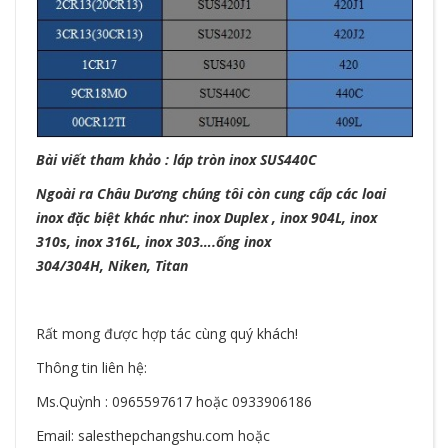
Bài viết tham khảo :
láp tròn inox SUS440C
Ngoài ra Châu Dương chúng tôi còn cung cấp các loai
inox đặc biệt khác như:
inox Duplex
, inox 904L,
inox
310s
,
inox 316L
, inox 303….
ống inox
304/304H
,
Niken
,
Titan
Rất mong được hợp tác cùng quý khách!
Thông tin liên hệ:
Ms.Quỳnh : 0965597617 hoặc 0933906186
Email: salesthepchangshu.com hoặc