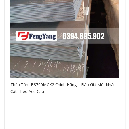
Thép Tấm BS700MCK2 Chính Hãng | Báo Giá Mới Nhất |
Cắt Theo Yêu Cầu
So
hệ