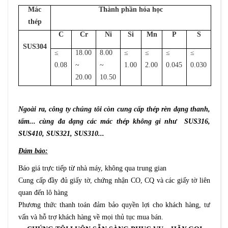
Mác
Thành phần hóa học
thép
C
Cr
Ni
Si
Mn
P
S
SUS304
≤
18.00
8.00
≤
≤
≤
≤
0.08
~
~
1.00
2.00
0.045
0.030
20.00
10.50
Ngoài ra, công ty chúng tôi còn cung cấp thép rèn dạng thanh,
tấm... cùng đa dạng các mác thép không gỉ như
SUS316,
SUS410, SUS321, SUS310...
Đảm bảo:
Báo giá trực tiếp từ nhà máy, không qua trung gian
Cung cấp đầy đủ giấy tờ, chứng nhận CO, CQ và các giấy tờ liên
quan đến lô hàng
Phương thức thanh toán đảm bảo quyền lợi cho khách hàng, tư
vấn và hỗ trợ khách hàng về mọi thủ tục mua bán.