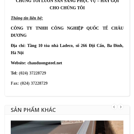
CHÚNG TÔI LUÔN SẴN SÀNG PHỤC VỤ – HÃY GỌI
CHO CHÚNG TÔI
Thông tin liên hệ:
CÔNG TY TNHH CÔNG NGHIỆP QUỐC TẾ CHÂU
DƯƠNG
Địa chỉ: Tầng 10 tòa nhà Ladeco, số 266 Đội Cấn, Ba Đình,
Hà Nội
Website: chauduongsteel.net
Tel:
(024) 37228729
Fax: (024) 37228729
SẢN PHẨM KHÁC