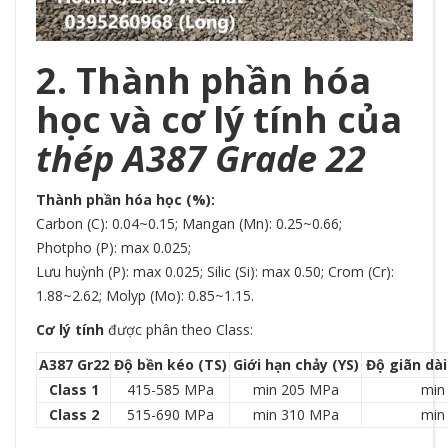
2. Thành phần hóa
học và cơ lý tính của
thép A387 Grade 22
Thành phần hóa học (%):
Carbon (C): 0.04~0.15; Mangan (Mn): 0.25~0.66;
Photpho (P): max 0.025;
Lưu huỳnh (P): max 0.025; Silic (Si): max 0.50; Crom (Cr):
1.88~2.62; Molyp (Mo): 0.85~1.15.
Cơ lý tính
được phân theo Class:
A387 Gr22
Độ bền kéo (TS)
Giới hạn chảy (YS)
Độ giãn dài
Class 1
415-585 MPa
min 205 MPa
min
Class 2
515-690 MPa
min 310 MPa
min