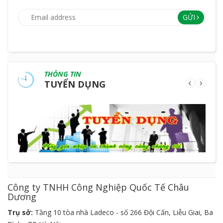
GỬI
THÔNG TIN
TUYỂN DỤNG
Công ty TNHH Công Nghiệp Quốc Tế Châu
Dương
Trụ sở:
Tầng 10 tòa nhà Ladeco - số 266 Đội Cấn, Liễu Giai, Ba