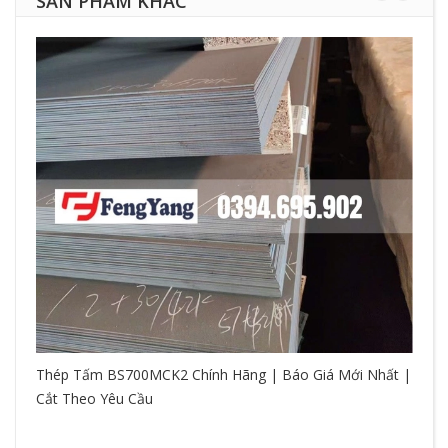
SẢN PHẨM KHÁC
Thép Tấm BS700MCK2 Chính Hãng | Báo Giá Mới Nhất |
Cắt Theo Yêu Cầu
So