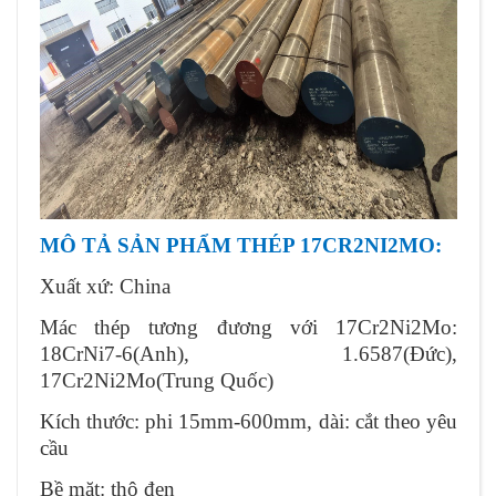
MÔ TẢ SẢN PHẨM THÉP 17CR2NI2MO:
Xuất xứ: China
Mác thép tương đương với 17Cr2Ni2Mo:
18CrNi7-6(Anh), 1.6587(Đức),
17Cr2Ni2Mo(Trung Quốc)
Kích thước: phi 15mm-600mm, dài: cắt theo yêu
cầu
Bề mặt: thô đen