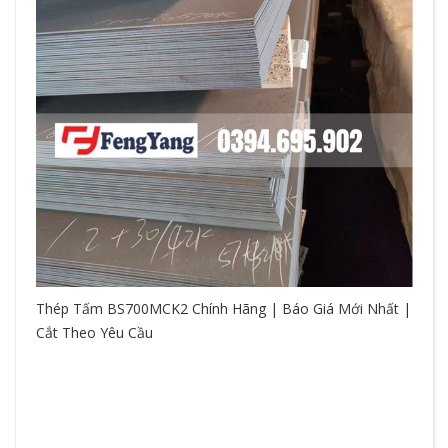
Thép Tấm BS700MCK2 Chính Hãng | Báo Giá Mới Nhất |
Cắt Theo Yêu Cầu
So
hệ