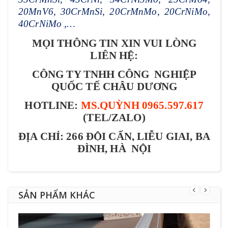
20MnV6, 30CrMnSi, 20CrMnMo, 20CrNiMo,
40CrNiMo ,…
MỌI THÔNG TIN XIN VUI LÒNG
LIÊN HỆ:
CÔNG TY TNHH CÔNG NGHIỆP
QUỐC TẾ CHÂU DƯƠNG
HOTLINE:
MS.QUỲNH 0965.597.617
(TEL/ZALO)
ĐỊA CHỈ: 266 ĐỘI CẤN, LIỄU GIAI, BA
ĐÌNH, HÀ NỘI
SẢN PHẨM KHÁC