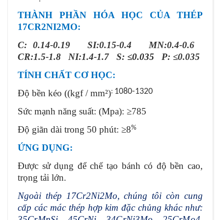
THÀNH PHẦN HÓA HỌC CỦA THÉP
17CR2NI2MO:
C: 0.14-0.19 SI:0.15-0.4 MN:0.4-0.6
CR:1.5-1.8 NI:1.4-1.7 S:
≤0.035
P: ≤0.035
TÍNH CHẤT CƠ HỌC:
1080-1320
Độ bền kéo ((kgf / mm²)
:
Sức mạnh năng suất: (Mpa): ≥785
Độ giãn dài trong 50 phút: ≥8
%
ỨNG DỤNG:
Được sử dụng để chế tạo bánh có độ bền cao,
trọng tải lớn.
Ngoài thép 17Cr2Ni2Mo, chúng tôi còn cung
cấp các mác thép hợp kim đặc chủng khác như:
35CrMnSi, 45CrNi, 34CrNi3Mo, 25CrMo4,