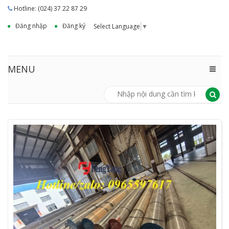
Hotline: (024) 37 22 87 29
Đăng nhập
Đăng ký
Select Language
▼
MENU