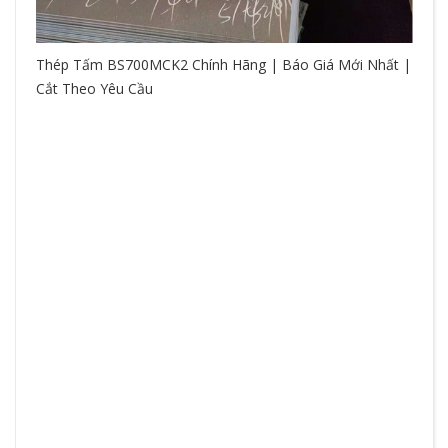
Thép Tấm BS700MCK2 Chính Hãng | Báo Giá Mới Nhất |
Cắt Theo Yêu Cầu
So
hệ