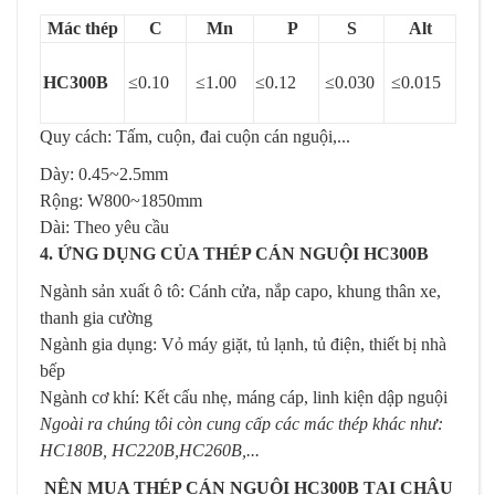
Mác thép
C
Mn
P
S
Alt
HC300B
≤0.10
≤1.00
≤0.12
≤0.030
≤0.015
Quy cách: Tấm, cuộn, đai cuộn cán nguội,...
Dày: 0.45~2.5mm
Rộng: W800~1850mm
Dài: Theo yêu cầu
4. ỨNG DỤNG CỦA THÉP CÁN NGUỘI HC300B
Ngành sản xuất ô tô: Cánh cửa, nắp capo, khung thân xe,
thanh gia cường
Ngành gia dụng: Vỏ máy giặt, tủ lạnh, tủ điện, thiết bị nhà
bếp
Ngành cơ khí: Kết cấu nhẹ, máng cáp, linh kiện dập nguội
Ngoài ra chúng tôi còn cung cấp các mác thép khác như:
HC180B, HC220B,HC260B,...
NÊN MUA THÉP CÁN NGUỘI HC300B
TẠI CHÂU