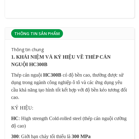
THÔNG TIN SẢN PHẨM
Thông tin chung
1. KHÁI NIỆM VÀ KÝ HIỆU VỀ THÉP CÁN
NGUỘI HC300B
Thép cán nguội
HC300B
có độ bền cao, thường được sử
dụng trong ngành công nghiệp ô tô và các ứng dụng yêu
cầu khả năng tạo hình tốt kết hợp với độ bền kéo tương đối
cao.
KÝ HIỆU:
HC
: High strength Cold-rolled steel (thép cán nguội cường
độ cao)
300
: Giới hạn chảy tối thiểu là
300 MPa