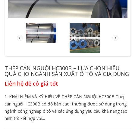
THÉP CÁN NGUỘI HC300B – LỰA CHỌN HIỆU
QUẢ CHO NGÀNH SẢN XUẤT Ô TÔ VÀ GIA DỤNG
Liên hệ để có giá tốt
1. KHÁI NIỆM VÀ KÝ HIỆU VỀ THÉP CÁN NGUỘI HC300B Thép
cán nguội HC300B có độ bền cao, thường được sử dụng trong
ngành công nghiệp ô tô và các ứng dụng yêu cầu khả năng tạo
hình tốt kết hợp với...