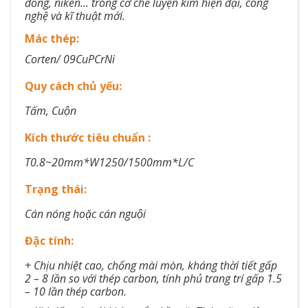
đồng, niken… trong cơ chế luyện kim hiện đại, công
nghệ và kĩ thuật mới.
Mác thép:​
Corten/ 09CuPCrNi​
Quy cách chủ yếu:​
Tấm, Cuộn​
Kích thước tiêu chuẩn :​
T0.8~20mm*W1250/1500mm*L/C​
Trạng thái:​
Cán nóng hoặc cán nguội​
Đặc tính:​
+ Chịu nhiệt cao, chống mài mòn, kháng thời tiết gấp
2 – 8 lần so với thép carbon, tính phủ trang trí gấp 1.5
– 10 lần thép carbon.​