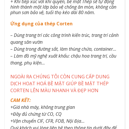
+ Khi tiếp xúc với khí quyển, bề mặt Thép sẽ tự động
hình thành một lớp bảo vệ chống ăn mòn, không cần
phun sơn bảo vệ, tuổi thọ kéo dài 80 năm.
Ứng dụng của thép Corten​
– Dùng trang trí các công trình kiến trúc, trang trí cảnh
quang sân vườn
– Dùng trong đường sắt, làm thùng chứa, container…
– Làm đồ mỹ nghệ xuất khẩu: chậu hoa trang trí, cầu
thang, phụ kiện…
NGOÀI RA CHÚNG TÔI CÒN CUNG CẤP DUNG
DỊCH HOẠT HOÁ BỀ MẶT GIÚP BỀ MẶT THÉP
CORTEN LÊN MÀU NHANH VÀ ĐẸP HƠN
CAM KẾT:
+Giá nhà máy, không trung gian
+Đầy đủ chứng từ CO, CQ
+Vận chuyển CIF, CFR, FOB, Nội Địa...
Quý khách vui lòng liên hệ theo thông tin dưới đây để