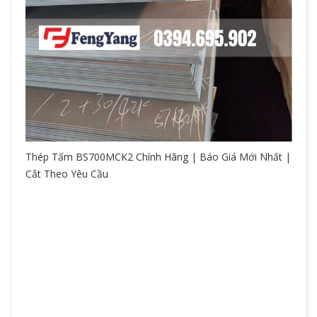
Thép Tấm BS700MCK2 Chính Hãng | Báo Giá Mới Nhất |
Cắt Theo Yêu Cầu
So
hệ