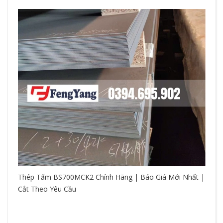
Thép Tấm BS700MCK2 Chính Hãng | Báo Giá Mới Nhất |
Cắt Theo Yêu Cầu
So
hệ