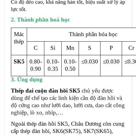
Có độ dẻo cao, khả năng hàn tốt, hiệu suất xử lý áp
lực tốt.
2. Thành phần hoá học
Mác
Thành phần hóa học
thép
C
Si
Mn
S
P
Cr
SK5
0.80-
0.10-
0.10-
≤0.030
≤0.030
≤0.
3
0.90
0.35
0.50
3. Ứng dụng
Thép đai cuộn đàn hồi SK5
chủ yếu được
dùng để chế tạo các linh kiện cần độ đàn hồi và
độ cứng cao như lưỡi dao, lưỡi cưa, dao cắt công
nghiệp, lò xo, nhíp,…
Ngoài thép đàn hồi SK5, Châu Dương còn cung
cấp thép đàn hồi, SK6(SK75), SK7(SK65),