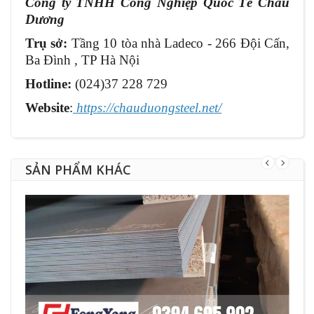
Công ty TNHH Công Nghiệp Quốc Tế Châu
Dương
Trụ sở:
Tầng 10 tòa nhà Ladeco - 266 Đội Cấn,
Ba Đình , TP Hà Nội
Hotline:
(024)37 228 729
Website
:
https://chauduongsteel.net/
SẢN PHẨM KHÁC