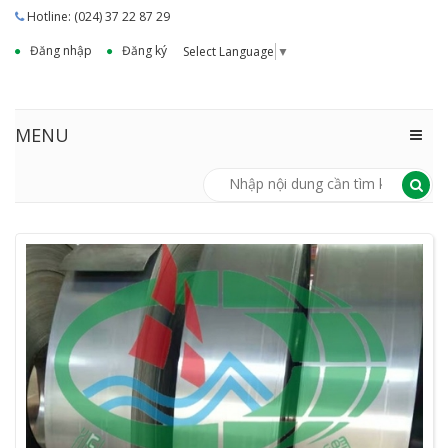
Hotline: (024) 37 22 87 29
Đăng nhập
Đăng ký
Select Language
▼
MENU