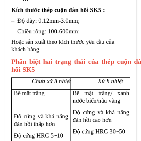
Kích thước
thép cuộn đàn hồi SK5
:
–
Độ dày: 0.12mm-3.0mm;
–
Chiều rộng: 100-600mm;
Hoặc sản xuất theo kích thước yêu cầu của
khách hàng.
Phân biệt hai trạng thái của
thép cuộn
đ
a
hồi SK5
Chưa xử lí nhiệt
Xử lí nhiệt
Bề mặt trắng
Bề mặt trắng/ xanh
nước biển/nâu vàng
Độ cứng và khả năng
Độ cứng và khả năng
đàn hồi cao hơn
đàn hồi thấp hơn
Độ cứng HRC 30~50
Độ cứng HRC 5~10