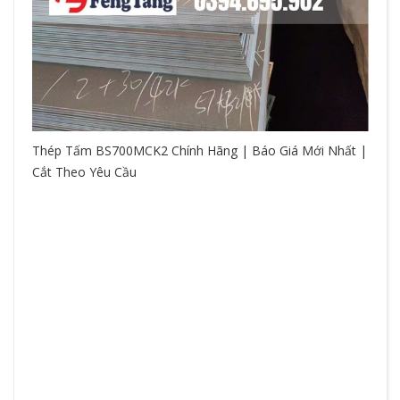
Thép Tấm BS700MCK2 Chính Hãng | Báo Giá Mới Nhất |
Cắt Theo Yêu Cầu
So
hệ