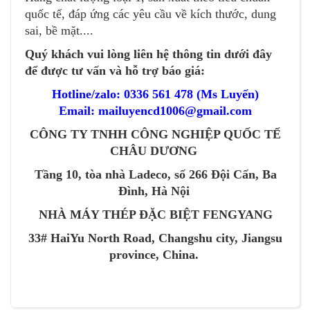
quốc tế, đáp ứng các yêu cầu về kích thước, dung
sai, bề mặt....
Quý khách vui lòng liên hệ thông tin dưới đây
để được tư vấn và hỗ trợ báo giá:
Hotline/zalo: 0336 561 478 (Ms Luyến)
Email: mailuyencd1006@gmail.com
CÔNG TY TNHH CÔNG NGHIỆP QUỐC TẾ
CHÂU DƯƠNG
Tầng 10, tòa nhà Ladeco, số 266 Đội Cấn, Ba
Đình, Hà Nội
NHÀ MÁY THÉP ĐẶC BIỆT FENGYANG
33# HaiYu North Road, Changshu city, Jiangsu
province, China.