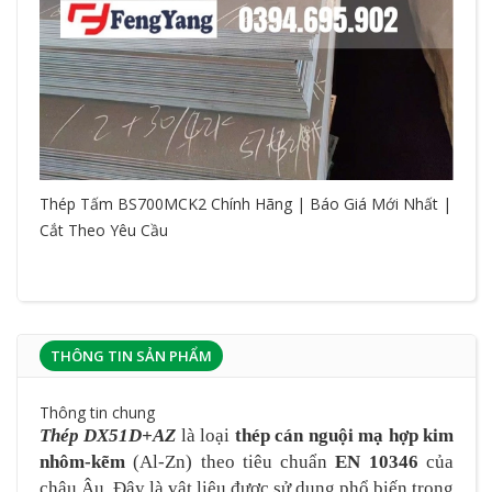
Thép Tấm BS700MCK2 Chính Hãng | Báo Giá Mới Nhất |
Cắt Theo Yêu Cầu
THÔNG TIN SẢN PHẨM
Thông tin chung
Thép DX51D+AZ
là loại
thép cán nguội
mạ hợp kim
nhôm-kẽm
(Al-Zn) theo tiêu chuẩn
EN 10346
của
châu Âu. Đây là vật liệu được sử dụng phổ biến trong