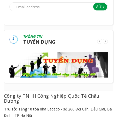
GỬI
THÔNG TIN
TUYỂN DỤNG
Công ty TNHH Công Nghiệp Quốc Tế Châu
Dương
Trụ sở:
Tầng 10 tòa nhà Ladeco - số 266 Đội Cấn, Liễu Giai, Ba
Đình , TP Hà Nội