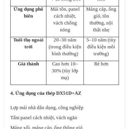
Ứng dụng phổ
Mái tôn, panel
Máng cáp, ống
biến
cách nhiệt,
gió, tôn
vách chống
thường, nội
nóng
thất nhẹ
Tuổi thọ ngoài
20–30 năm
5–10 năm (tùy
trời
(trong điều kiện
điều kiện môi
bình thường)
trường)
Giá thành
Cao hơn 10–
Rẻ hơn
30% (tùy lớp
mạ)
4. Ứng dụng của thép DX51D+AZ
Lợp mái nhà dân dụng, công nghiệp
Tấm panel cách nhiệt, vách ngăn
Máng xối, máng cáp, ống thông gió