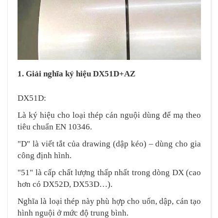
1. Giải nghĩa ký hiệu DX51D+AZ
DX51D:
Là ký hiệu cho loại thép cán nguội dùng để mạ theo
tiêu chuẩn EN 10346.
"D" là viết tắt của drawing (dập kéo) – dùng cho gia
công định hình.
"51" là cấp chất lượng thấp nhất trong dòng DX (cao
hơn có DX52D, DX53D…).
Nghĩa là loại thép này phù hợp cho uốn, dập, cán tạo
hình nguội ở mức độ trung bình.