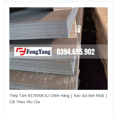
Thép Tấm BS700MCK2 Chính Hãng | Báo Giá Mới Nhất |
Cắt Theo Yêu Cầu
So
hệ