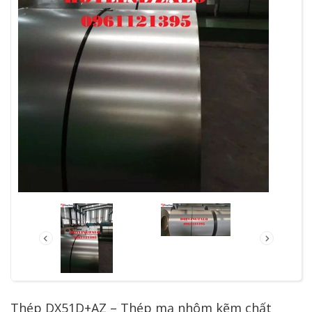
Thép DX51D+AZ – Thép mạ nhôm kẽm chất