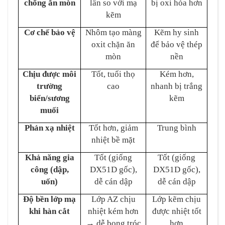
chống ăn mòn
lần so với mạ
bị oxi hóa hơn
kẽm
Cơ chế bảo vệ
Nhôm tạo màng
Kẽm hy sinh
oxit chặn ăn
để bảo vệ thép
mòn
nền
Chịu được môi
Tốt, tuổi thọ
Kém hơn,
trường
cao
nhanh bị trắng
biển/sương
kẽm
muối
Phản xạ nhiệt
Tốt hơn, giảm
Trung bình
nhiệt bề mặt
Khả năng gia
Tốt (giống
Tốt (giống
công (dập,
DX51D gốc),
DX51D gốc),
uốn)
dễ cán dập
dễ cán dập
Độ bền lớp mạ
Lớp AZ chịu
Lớp kẽm chịu
khi hàn cắt
nhiệt kém hơn
được nhiệt tốt
→
dễ bong tróc
hơn