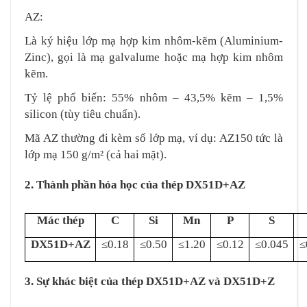
AZ:
Là ký hiệu lớp mạ hợp kim nhôm-kẽm (Aluminium-
Zinc), gọi là mạ galvalume hoặc mạ hợp kim nhôm
kẽm.
Tỷ lệ phổ biến: 55% nhôm – 43,5% kẽm – 1,5%
silicon (tùy tiêu chuẩn).
Mã AZ thường đi kèm số lớp mạ, ví dụ: AZ150 tức là
lớp mạ 150 g/m² (cả hai mặt).
2. Thành phần hóa học của thép DX51D+AZ
Mác thép
C
Si
Mn
P
S
DX51D+AZ
≤0.18
≤0.50
≤1.20
≤0.12
≤0.045
≤
3. Sự khác biệt của thép DX51D+AZ và DX51D+Z