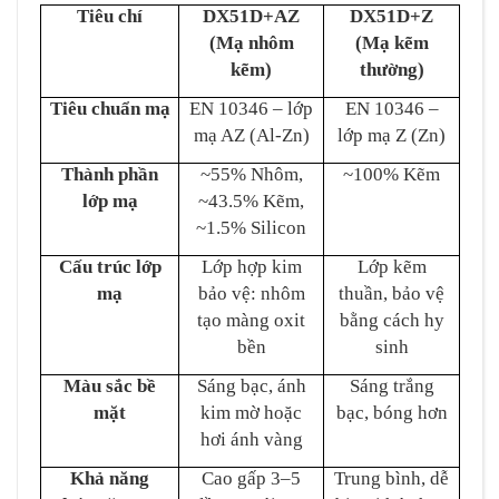
Tiêu chí
DX51D+AZ
DX51D+Z
(Mạ nhôm
(Mạ kẽm
kẽm)
thường)
Tiêu chuẩn mạ
EN 10346 – lớp
EN 10346 –
mạ AZ (Al-Zn)
lớp mạ Z (Zn)
Thành phần
~55% Nhôm,
~100% Kẽm
lớp mạ
~43.5% Kẽm,
~1.5% Silicon
Cấu trúc lớp
Lớp hợp kim
Lớp kẽm
mạ
bảo vệ: nhôm
thuần, bảo vệ
tạo màng oxit
bằng cách hy
bền
sinh
Màu sắc bề
Sáng bạc, ánh
Sáng trắng
mặt
kim mờ hoặc
bạc, bóng hơn
hơi ánh vàng
Khả năng
Cao gấp 3–5
Trung bình, dễ