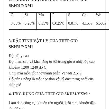
SKH51/YXM1
C
Si
Mn
P
S
Cr
Wr
0.85%
0.25%
0.35%
0.025%
0.01%
4.15%
6.50%
3. ĐẶC TÍNH VẬT LÝ CỦA THÉP GIÓ
SKH51/YXM1
Độ cứng cao
Độ thấm cao và khả năng tự tôi trong gió ở nhiệt độ cao
khoảng 1200-1240 độ C
Chịu mài mòn tốt nhờ thành phần Vanadi 2.5%
Độ cứng nóng là một đặc tính vật lý đặc trưng nhất của
thép gió
4. ỨNG DỤNG CỦA THÉP GIÓ SKH51/YXM1
:
Làm dao công cụ, khuôn rèn nguội, lưỡi cưa, khuôn dập
tốc độ cao,…..