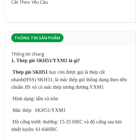
Cắt Theo Yêu Cầu
THÔNG TIN SẢN PHẨM
Thông tin chung
1. Thép gió SKH51/YXM1 là gì?
Thép gió SKH51
hay còn được gọi là thép cắt
nhanh(HSS) SKH51, là mác thép gió thông dụng theo tiêu
chuẩn JIS và có mác thép tương đương YXM1
 Hình dạng: tấm và tròn
 Mác thép: SKH51/YXM1
 Độ cứng trước thường: 15-35 HRC và độ cứng sau khi
nhiệt luyện: 61-64HRC