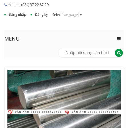
Hotline: (024) 37 22 87 29
Đăng nhập
Đăng ký
Select Language
▼
MENU