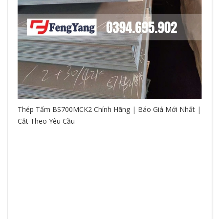
Thép Tấm BS700MCK2 Chính Hãng | Báo Giá Mới Nhất |
Cắt Theo Yêu Cầu
So
hệ