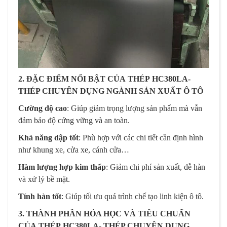
2.
ĐẶC ĐIỂM NỔI BẬT CỦA
THÉP HC380LA-
THÉP CHUYÊN DỤNG NGÀNH SẢN XUẤT Ô TÔ
Cường độ cao
: Giúp giảm trọng lượng sản phẩm mà vẫn
đảm bảo độ cứng vững và an toàn.
Khả năng dập tốt
: Phù hợp với các chi tiết cần định hình
như khung xe, cửa xe, cánh cửa…
Hàm lượng hợp kim thấp
: Giảm chi phí sản xuất, dễ hàn
và xử lý bề mặt.
Tính hàn tốt
: Giúp tối ưu quá trình chế tạo linh kiện ô tô.
3. THÀNH PHẦN HÓA HỌC VÀ TIÊU CHUẨN
CỦA THÉP HC380LA- THÉP CHUYÊN DỤNG