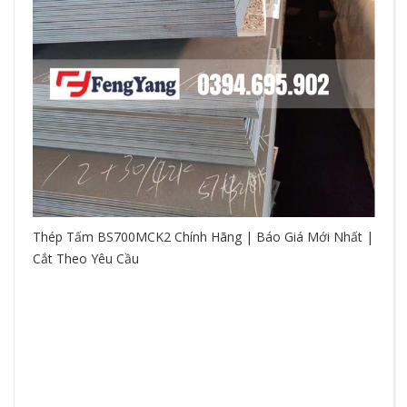
Thép Tấm BS700MCK2 Chính Hãng | Báo Giá Mới Nhất |
Cắt Theo Yêu Cầu
So
hệ