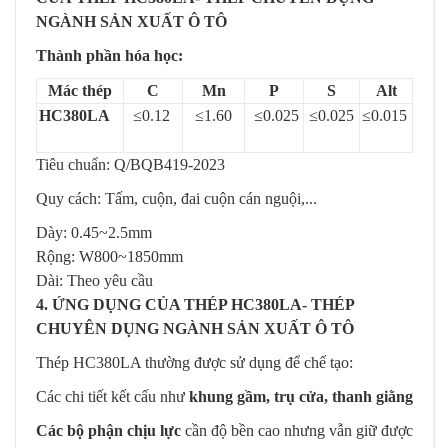
NGÀNH SẢN XUẤT Ô TÔ
Thành phần hóa học:
Mác thép
C
Mn
P
S
Alt
HC380LA
≤0.12
≤1.60
≤0.025
≤0.025
≤0.015
Tiêu chuẩn:
Q
/
BQB
419-2023
Quy cách: Tấm, cuộn, đai cuộn cán nguội,...
Dày: 0.45~2.5mm
Rộng: W800~1850mm
Dài: Theo yêu cầu
4.
ỨNG DỤNG CỦA THÉP HC380LA-
THÉP
CHUYÊN DỤNG NGÀNH SẢN XUẤT Ô TÔ
Thép HC380LA thường được sử dụng để chế tạo:
Các chi tiết kết cấu như
khung gầm, trụ cửa, thanh giằng
Các bộ phận chịu lực
cần độ bền cao nhưng vẫn giữ được