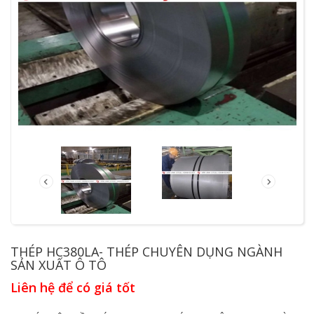
THÉP HC380LA- THÉP CHUYÊN DỤNG NGÀNH
SẢN XUẤT Ô TÔ
Liên hệ để có giá tốt