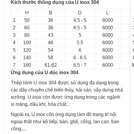
Kích thước thông dụng của U inox 304
H
B
D
L
1
50
36
4.5 - 5
6000
2
60
36
4.5 - 5
6000
3
80
43
5
6000
4
100
48
5.5
6000
5
120
54
6
6000
6
140
58
6 - 6.5
6000
7
160
61-62
6.5 - 7
6000
9
Ứng dụng của U đúc inox 304
Thép hình U inox 304 được sử dụng đa dạng trong
các dây chuyền chế biến thủy, hải sản, xây dựng nhà
xưởng. U inox còn được ứng dụng trong các ngành
xi măng, dầu khí, hóa chất...
Ngoài ra, U inox còn ứng dụng làm đồ trang trí nội
ngoại thất như kệ bếp, bàn, ghế, cổng, lan can, ban
công,...