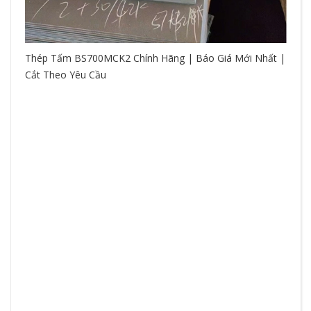
Thép Tấm BS700MCK2 Chính Hãng | Báo Giá Mới Nhất |
Cắt Theo Yêu Cầu
So
hệ