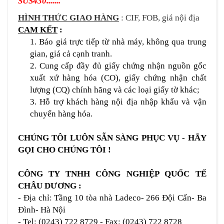
SUS430.......
HÌNH THỨC GIAO HÀNG
: CIF, FOB, giá nội địa
CAM KẾT
:
1. Báo giá trực tiếp từ nhà máy, không qua trung
gian, giá cả cạnh tranh.
2. Cung cấp đầy đủ giấy chứng nhận nguồn gốc
xuất xứ hàng hóa (CO), giấy chứng nhận chất
lượng (CQ) chính hãng và các loại giấy tờ khác;
3. Hỗ trợ khách hàng nội địa nhập khẩu và vận
chuyển hàng hóa.
CHÚNG TÔI LUÔN SẴN SÀNG PHỤC VỤ - HÃY
GỌI CHO CHÚNG TÔI !
CÔNG TY TNHH CÔNG NGHIỆP QUỐC TẾ
CHÂU DƯƠNG :
- Địa chỉ: Tầng 10 tòa nhà Ladeco- 266 Đội Cấn- Ba
Đình- Hà Nội
-
Tel:
(
0243
)
722
8729
-
Fax:
(
0243
)
722
8728