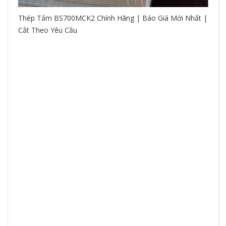
Thép Tấm BS700MCK2 Chính Hãng | Báo Giá Mới Nhất |
Cắt Theo Yêu Cầu
So
hệ