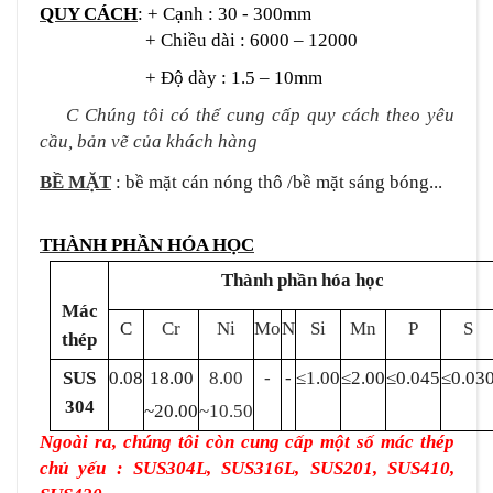
QUY CÁCH
: + Cạnh : 30 - 300mm
+ Chiều dài : 6000 – 12000
+ Độ dày : 1.5 – 10mm
C
Chúng tôi có thể cung cấp quy cách theo yêu
cầu, bản vẽ của khách hàng
BỀ MẶT
: bề mặt cán nóng thô /bề mặt sáng bóng...
THÀNH PHẦN HÓA HỌC
Thành phần hóa học
Mác
C
Cr
Ni
Mo
N
Si
Mn
P
S
thép
SUS
0.0
8
18.00
8.00
-
-
≤
1.00
≤
2.00
≤
0.045
≤
0.03
3
04
~20.00
~10.50
Ngoài ra, chúng tôi còn cung cấp một số mác thép
chủ yếu : SUS304L, SUS316L, SUS201, SUS410,