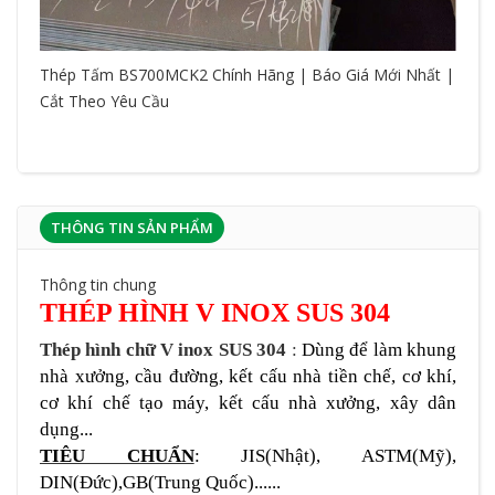
Thép Tấm BS700MCK2 Chính Hãng | Báo Giá Mới Nhất |
Cắt Theo Yêu Cầu
THÔNG TIN SẢN PHẨM
Thông tin chung
THÉP HÌNH V INOX SUS 304
Thép hình chữ V inox SUS 304
:
Dùng để làm khung
nhà xưởng, cầu đường, kết cấu nhà tiền chế, cơ khí,
cơ khí chế tạo máy, kết cấu nhà xưởng, xây dân
dụng...
TI
Ê
U CHUẨN
: JIS(Nhật), ASTM(Mỹ),
DIN(Đức),GB(Trung Quốc)......