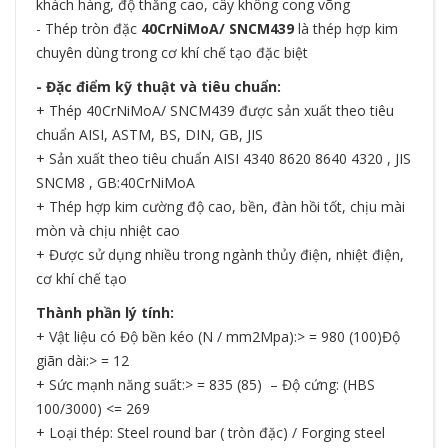
khách hàng, độ thẳng cao, cây không cong võng
- Thép tròn đặc
40CrNiMoA/ SNCM439
là thép hợp kim
chuyên dùng trong cơ khí chế tạo đặc biệt
- Đặc điểm kỹ thuật và tiêu chuẩn:
+ Thép 40CrNiMoA/ SNCM439 được sản xuất theo tiêu
chuẩn AISI, ASTM, BS, DIN, GB, JIS
+ Sản xuất theo tiêu chuẩn AISI 4340 8620 8640 4320 , JIS
SNCM8 , GB:40CrNiMoA
+ Thép hợp kim cường độ cao, bền, đàn hồi tốt, chịu mài
mòn và chịu nhiệt cao
+ Được sử dụng nhiều trong ngành thủy điện, nhiệt điện,
cơ khí chế tạo
Thành phần lý tính:
+ Vật liệu có Độ bền kéo (N / mm2Mpa):> = 980 (100)Độ
giãn dài:> = 12
+ Sức mạnh năng suất:> = 835 (85) – Độ cứng: (HBS
100/3000) <= 269
+ Loại thép: Steel round bar ( tròn đặc) / Forging steel