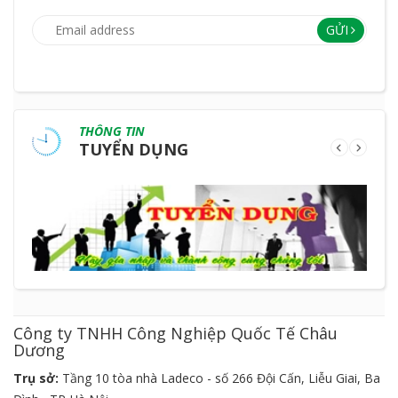
GỬI
THÔNG TIN
TUYỂN DỤNG
Công ty TNHH Công Nghiệp Quốc Tế Châu
Dương
Trụ sở:
Tầng 10 tòa nhà Ladeco - số 266 Đội Cấn, Liễu Giai, Ba