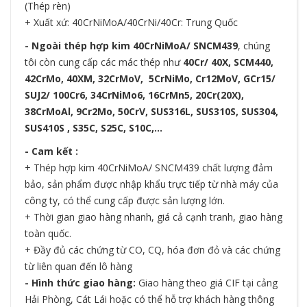
(Thép rèn)
+ Xuất xứ: 40CrNiMoA/40CrNi/40Cr: Trung Quốc
- Ngoài thép hợp kim 40CrNiMoA/ SNCM439
, chúng
tôi còn cung cấp các mác thép như
40Cr/ 40X, SCM440,
42CrMo, 40XM, 32CrMoV, 5CrNiMo, Cr12MoV, GCr15/
SUJ2/ 100Cr6, 34CrNiMo6, 16CrMn5, 20Cr(20X),
38CrMoAl, 9Cr2Mo, 50CrV, SUS316L, SUS310S, SUS304,
SUS410S , S35C, S25C, S10C,…
- Cam kết :
+ Thép hợp kim 40CrNiMoA/ SNCM439 chất lượng đảm
bảo, sản phẩm được nhập khẩu trực tiếp từ nhà máy của
công ty, có thể cung cấp được sản lượng lớn.
+ Thời gian giao hàng nhanh, giá cả cạnh tranh, giao hàng
toàn quốc.
+ Đầy đủ các chứng từ CO, CQ, hóa đơn đỏ và các chứng
từ liên quan đến lô hàng
- Hình thức giao hàng:
Giao hàng theo giá CIF tại cảng
Hải Phòng, Cát Lái hoặc có thể hỗ trợ khách hàng thông