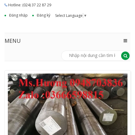
Hotline: (024) 37 22 87 29
Đăng nhập
Đăng ký
Select Language
▼
MENU