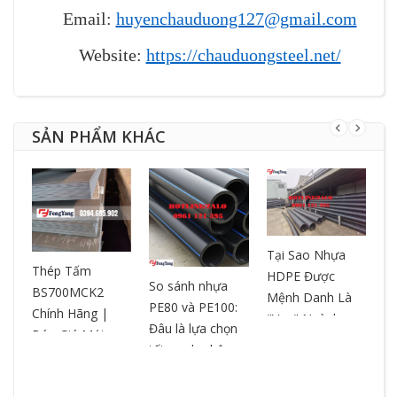
Email:
huyenchauduong127@gmail.com
Website:
https://chauduongsteel.net/
SẢN PHẨM KHÁC
Tại Sao Nhựa
T
ƯA
Thép Tấm
HDPE Được
– 
So sánh nhựa
BS700MCK2
Mệnh Danh Là
ch
PE80 và PE100:
Chính Hãng |
"Vua" Ngành
ox
Đâu là lựa chọn
Báo Giá Mới
Nhựa? So Sánh
ch
tối ưu cho hệ
Nhất | Cắt Theo
& Ưu Điểm
ng
thống đường
Yêu Cầu
ống?