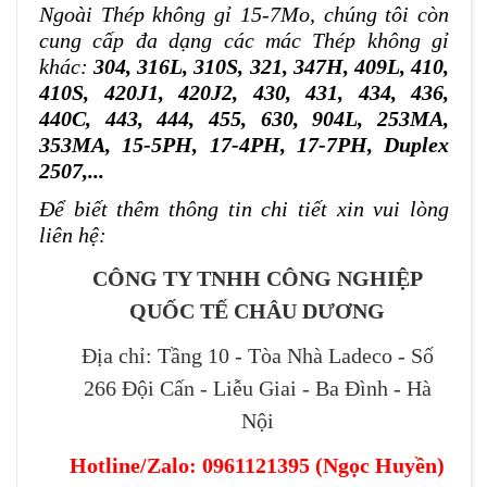
Ngoài
Thép không gỉ 15-7Mo
, chúng tôi còn
cung cấp đa dạng các mác Thép không gỉ
khác:
304, 316L, 310S, 321, 347H, 409L, 410,
410S, 420J1, 420J2, 430, 431, 434, 436,
440C, 443, 444, 455, 630, 904L, 253MA,
353MA, 15-5PH, 17-4PH, 17-7PH, Duplex
2507,...
Để biết thêm thông tin chi tiết xin vui lòng
liên hệ:
CÔNG TY TNHH CÔNG NGHIỆP
QUỐC TẾ CHÂU DƯƠNG
Địa chỉ: Tầng 10 - Tòa Nhà Ladeco - Số
266 Đội Cấn - Liễu Giai - Ba Đình - Hà
Nội
Hotline/Zalo: 0961121395
(
Ngọc Huyền
)