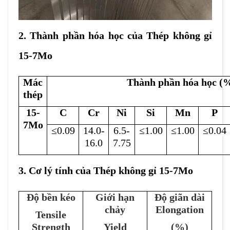
2. Thành phần hóa học của Thép không gỉ
15-7Mo
Mác
Thành phần hóa học (
thép
15-
C
Cr
Ni
Si
Mn
P
7Mo
≤0.09
14
.0-
6.5-
≤1.00
≤1.00
≤0.0
4
16
.0
7.75
3. Cơ lý tính của Thép không gỉ 15-7Mo
Độ bền kéo
Giới hạn
Độ giãn dài
chảy
Elongation
Tensile
Strength
Yield
(%)