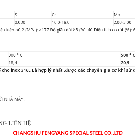
S
Cr
Mo
0.030
16.0-18.0
2.00-3.00
u kiện σ0,2 (MPa): ≥177 Độ giãn dài δ5 (%): 40 Diện tích co rút (%)
300 ° C
500 ° 
18,4
20,9
 cho inox 316L Là hợp lý nhất ,được các chuyên gia cơ khí sử d
I NHÀ MÁY .
G LIÊN HỆ
CHANGSHU FENGYANG SPECIAL STEEL CO.,LTD