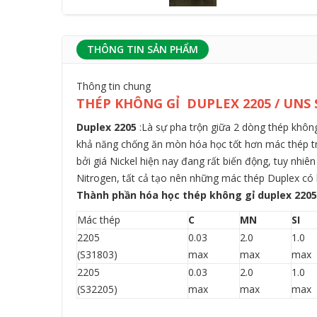
THÔNG TIN SẢN PHẨM
Thông tin chung
THÉP KHÔNG GỈ DUPLEX 2205 / UNS 
Duplex 2205
:Là sự pha trộn giữa 2 dòng thép không
khả năng chống ăn mòn hóa học tốt hơn mác thép t
bởi giá Nickel hiện nay đang rất biến động, tuy nhi
Nitrogen, tất cả tạo nên những mác thép Duplex có 
Thành phần hóa học thép không gỉ duplex 2205
Mác thép
C
MN
SI
2205
0.03
2.0
1.0
(S31803)
max
max
max
2205
0.03
2.0
1.0
(S32205)
max
max
max