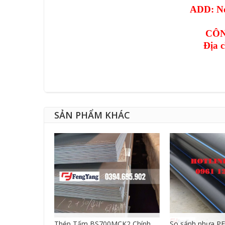
ADD: No
CÔN
Địa 
SẢN PHẨM KHÁC
CNC DẠNG
Thép Tấm BS700MCK2 Chính
So sánh nhựa PE