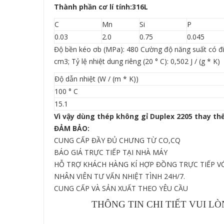
Thành phần cơ lí tính:316L
C
Mn
Si
P
0.03
2.0
0.75
0.045
Độ bền kéo σb (MPa): 480 Cường độ năng suất có điề
cm3; Tỷ lệ nhiệt dung riêng (20 ° C): 0,502 J / (g * K)
Độ dẫn nhiệt (W / (m * K))
100 ° C
15.1
Vì vậy dùng thép không gỉ Duplex 2205 thay thế
ĐẢM BẢO:
CUNG CẤP ĐẦY ĐỦ CHƯNG TỪ CO,CQ
BÁO GIÁ TRỰC TIẾP TẠI NHÀ MÁY
HỖ TRỢ KHÁCH HÀNG KÍ HỢP ĐỒNG TRỰC TIẾP VỚ
NHÂN VIÊN TƯ VẤN NHIỆT TÌNH 24H/7.
CUNG CẤP VÀ SẢN XUẤT THEO YÊU CẦU
THÔNG TIN CHI TIẾT VUI LÒN