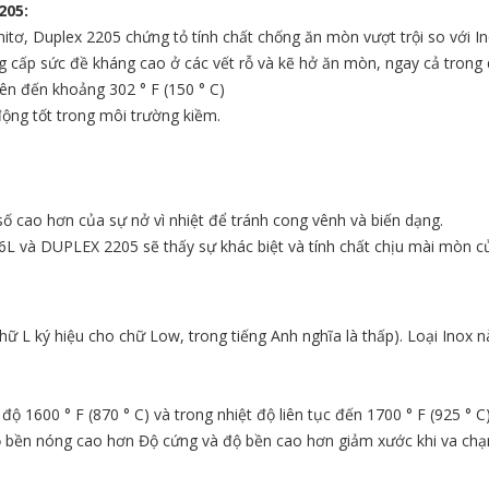
205:
tơ, Duplex 2205 chứng tỏ tính chất chống ăn mòn vượt trội so với I
cấp sức đề kháng cao ở các vết rỗ và kẽ hở ăn mòn, ngay cả trong quá
lên đến khoảng 302 ° F (150 ° C)
động tốt trong môi trường kiềm.
số cao hơn của sự nở vì nhiệt để tránh cong vênh và biến dạng.
L và DUPLEX 2205 sẽ thấy sự khác biệt và tính chất chịu mài mòn 
hữ L ký hiệu cho chữ Low, trong tiếng Anh nghĩa là thấp). Loại Ino
ộ 1600 ° F (870 ° C) và trong nhiệt độ liên tục đến 1700 ° F (925 ° C
ộ bền nóng cao hơn Độ cứng và độ bền cao hơn giảm xước khi va ch