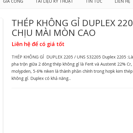
GIA CÔNG
TÀI LIỆU KỸ THUẬT
TIN TỨC
LIÊN HỆ
THÉP KHÔNG GỈ DUPLEX 220
CHỊU MÀI MÒN CAO
Liên hệ để có giá tốt
THÉP KHÔNG GỈ DUPLEX 2205 / UNS S32205 Duplex 2205 :Là
pha trộn giữa 2 dòng thép không gỉ là Ferit và Austenit 22% Cr
molypden, 5-6% niken là thành phần chính trong hơpk kim thép
không gỉ. Duplex có khả năng...