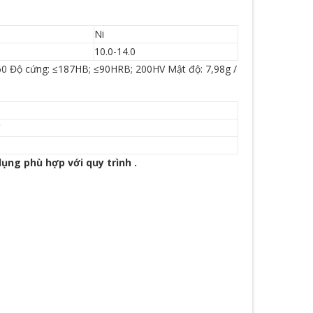
Ni
10.0-14.0
: 60 Độ cứng: ≤187HB; ≤90HRB; 200HV Mật độ: 7,98g /
C
ụng phù hợp với quy trình .