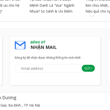
tối ưu cho hệ
Mệnh Danh Là "Vua" Ngành
kim chịu nhiệt
g?
Nhựa? So Sánh & Ưu Điểm
hiệu quả cho 
nghiệp
ĐĂNG KÝ
NHẬN MAIL
Đăng ký để nhận được những thông tin mới nhất
GỬI
u Dương
Giai, Ba Đình , TP Hà Nội