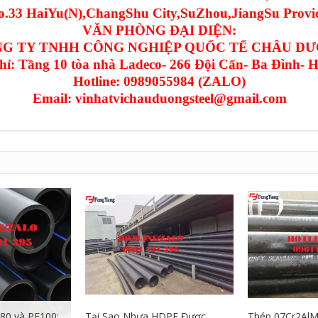
.33 HaiYu(N),ChangShu City,SuZhou,JiangSu Provi
VĂN PHÒNG ĐẠI DIỆN:
G TY TNHH CÔNG NGHIỆP QUỐC TẾ CHÂU D
chỉ: Tầng 10 tòa nhà Ladeco- 266 Đội Cấn- Ba Đình- 
Hotline: 0989055984 (ZALO)
Email: vinhatvichauduongsteel@gmail.com
80 và PE100:
Tại Sao Nhựa HDPE Được
Thép 07Cr2AlM