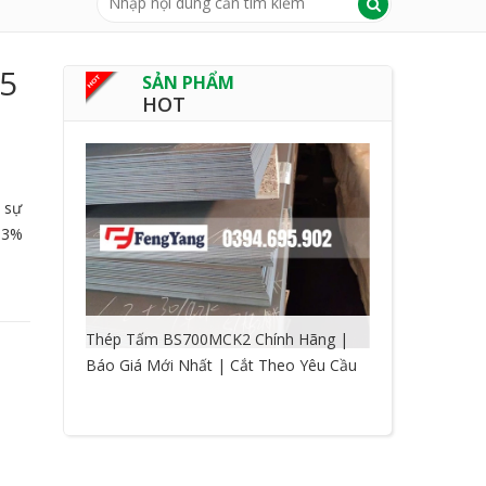
5
SẢN PHẨM
HOT
 sự
, 3%
Thép Tấm BS700MCK2 Chính Hãng |
Báo Giá Mới Nhất | Cắt Theo Yêu Cầu