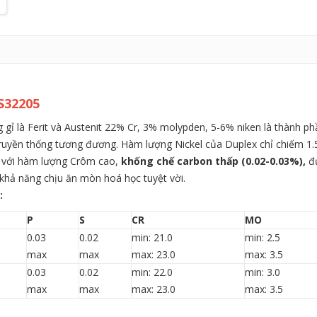
S32205
 gỉ là Ferit và Austenit 22% Cr, 3% molypden, 5-6% niken là thành ph
ruyền thống tương đương. Hàm lượng Nickel của Duplex chỉ chiếm 1
ên với hàm lượng Crôm cao,
khống chế carbon thấp (0.02-0.03%),
đư
khả năng chịu ăn mòn hoá học tuyệt vời.
:
P
S
CR
MO
0.03
0.02
min: 21.0
min: 2.5
max
max
max: 23.0
max: 3.5
0.03
0.02
min: 22.0
min: 3.0
max
max
max: 23.0
max: 3.5