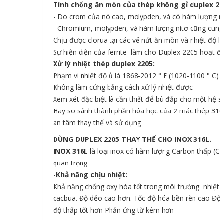
Tính chống ăn mòn của thép không gỉ duplex 2
- Do crom của nó cao, molypden, và có hàm lượng ni
- Chromium, molypden, và hàm lượng nitơ cũng cung 
Chịu được clorua tại các vế nứt ăn mòn và nhiệt độ 
Sự hiện diện của ferrite làm cho Duplex 2205 hoạt 
Xử lý nhiệt thép duplex 2205:
Phạm vi nhiệt độ ủ là 1868-2012 ° F (1020-1100 ° C)
Không làm cứng bằng cách xử lý nhiệt được
Xem xét đặc biệt là cần thiết để bù đắp cho một hệ 
Hãy so sánh thành phần hóa học của 2 mác thép 316
an tâm thay thế và sử dụng
DÙNG DUPLEX 2205 THAY THẾ CHO INOX 316L.
INOX 316L
là loại inox có hàm lượng Carbon thấp (C
quan trọng.
-
Khả năng chịu nhiệt:
Khả năng chống oxy hóa tốt trong môi trường nhiệt đ
cacbua. Độ dẻo cao hơn. Tốc độ hóa bền rèn cao Đ
độ thấp tốt hơn Phản ứng từ kém hơn