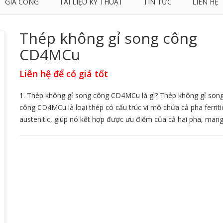
GIA CÔNG
TÀI LIỆU KỸ THUẬT
TIN TỨC
LIÊN HỆ
Thép không gỉ song công
CD4MCu
Liên hệ để có giá tốt
1. Thép không gỉ song công CD4MCu là gì? Thép không gỉ son
công CD4MCu là loại thép có cấu trúc vi mô chứa cả pha ferriti
austenitic, giúp nó kết hợp được ưu điểm của cả hai pha, mang.