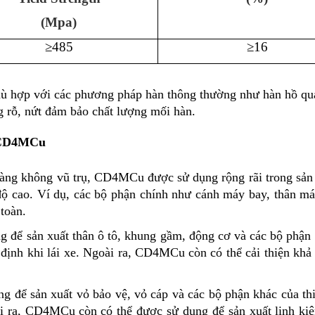
(Mpa)
≥485
≥16
hợp với các phương pháp hàn thông thường như hàn hồ qu
g rỗ, nứt đảm bảo chất lượng mối hàn.
g CD4MCu
 hàng không vũ trụ, CD4M
C
u
được sử dụng rộng rãi trong sản
 độ cao. Ví dụ, các bộ phận chính như cánh máy bay, thân 
 toàn.
g để sản xuất thân ô tô, khung gầm, động cơ và các bộ phận 
 định khi lái xe. Ngoài ra, CD4M
C
u
còn có thể cải thiện kh
g để sản xuất vỏ bảo vệ, vỏ cáp và các bộ phận khác của thi
oài ra, CD4M
C
u
còn có thể được sử dụng để sản xuất linh kiệ