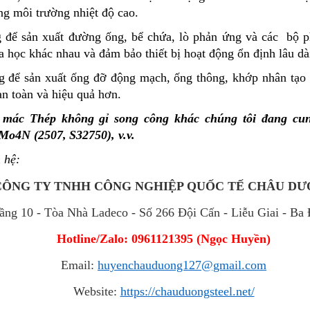
ong môi trường nhiệt độ cao.
 để sản xuất đường ống, bể chứa, lò phản ứng và các bộ ph
 học khác nhau và đảm bảo thiết bị hoạt động ổn định lâu dà
 để sản xuất ống đỡ động mạch, ống thông, khớp nhân tạo v
an toàn và hiệu quả hơn.
 mác Thép không gỉ song công khác chúng tôi đang cu
Mo4N (2507,
S32750
), v.v.
n hệ:
CÔNG TY TNHH CÔNG NGHIỆP QUỐC TẾ CHÂU D
Tầng 10 - Tòa Nhà Ladeco - Số 266 Đội Cấn - Liễu Giai - Ba
Hotline/Zalo: 0961121395
(
Ngọc Huyền
)
Email:
huyenchauduong127@gmail.com
Website:
https://chauduongsteel.net/