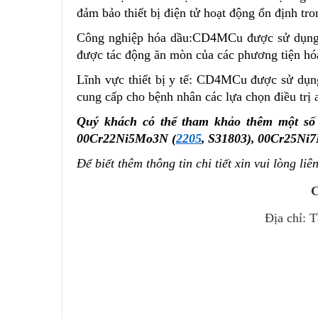
đảm bảo thiết bị điện tử hoạt động ổn định tr
Công nghiệp hóa dầu:
CD4M
C
u
được sử dụng
được tác động ăn mòn của các phương tiện hóa
Lĩnh vực thiết bị y tế:
CD4M
C
u
được sử dụng
cung cấp cho bệnh nhân các lựa chọn điều trị 
Quý khách có thể tham khảo thêm một số
00Cr22Ni5Mo3N (
2205
,
S31803),
00Cr25Ni7
Để biết thêm thông tin chi tiết xin vui lòng liê
Địa chỉ: 