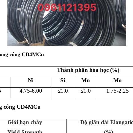
 song công CD4MCu
Thành phần hóa học (%)
Ni
Si
Mn
Mo
5
4.75-6.00
≤1.0
≤1.0
1.75-2.25
song công CD4MCu
Giới hạn chảy
Độ giãn dài Elongati
Yield Strength
(%)