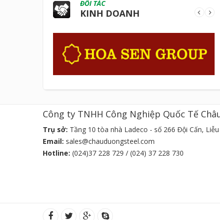
ĐỐI TÁC
KINH DOANH
Công ty TNHH Công Nghiệp Quốc Tế Châ
Trụ sở:
Tầng 10 tòa nhà Ladeco - số 266 Đội Cấn, Liễu 
Email:
sales@chauduongsteel.com
Hotline:
(024)37 228 729 / (024) 37 228 730