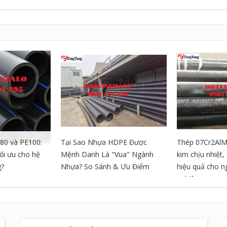
80 và PE100:
Tại Sao Nhựa HDPE Được
Thép 07Cr2AlM
tối ưu cho hệ
Mệnh Danh Là "Vua" Ngành
kim chịu nhiệt
g?
Nhựa? So Sánh & Ưu Điểm
hiệu quả cho 
nghiệp