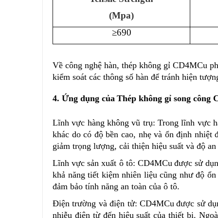
(Mpa)
≥690
Về công nghệ hàn,
thép không gỉ
CD4MCu phù 
kiểm soát các thông số hàn để tránh hiện tượn
4. Ứng dụng của
Thép không gỉ song côn
Lĩnh vực hàng không vũ trụ: Trong lĩnh vực
khác do có độ bền cao, nhẹ và ổn định nhiệt
giảm trọng lượng, cải thiện hiệu suất và độ an
Lĩnh vực sản xuất ô tô: CD4M
C
u
được sử dụn
khả năng tiết kiệm nhiên liệu cũng như độ ổn
đảm bảo tính năng an toàn của ô tô.
Điện trường và điện tử:
CD4M
C
u
được sử dụn
nhiễu điện từ đến hiệu suất của thiết bị. Ng