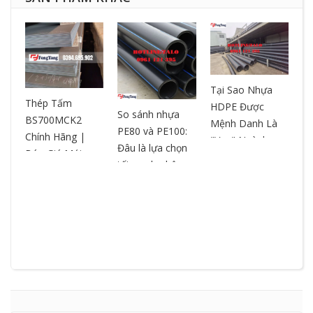
Tại Sao Nhựa
T
ƯA
Thép Tấm
HDPE Được
– 
So sánh nhựa
BS700MCK2
Mệnh Danh Là
ch
PE80 và PE100:
Chính Hãng |
"Vua" Ngành
ox
Đâu là lựa chọn
Báo Giá Mới
Nhựa? So Sánh
ch
tối ưu cho hệ
Nhất | Cắt Theo
& Ưu Điểm
ng
thống đường
Yêu Cầu
ống?