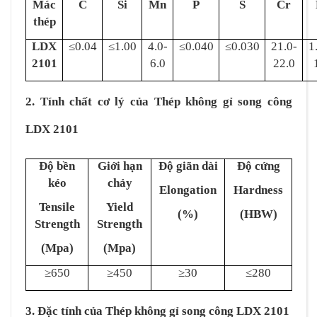
Mác
C
Si
Mn
P
S
Cr
thép
LDX
≤0.04
≤1.00
4.0-
≤0.040
≤0.030
21.0-
1
2101
6.0
22.0
2. Tính chất cơ lý của Thép không gỉ song công
LDX 2101
Độ bền
Giới hạn
Độ giãn dài
Độ cứng
kéo
chảy
Elongation
Hardness
Tensile
Yield
(%)
(HBW)
Strength
Strength
(Mpa)
(Mpa)
≥650
≥450
≥30
≤280
3. Đặc tính của Thép không gỉ song công LDX 2101