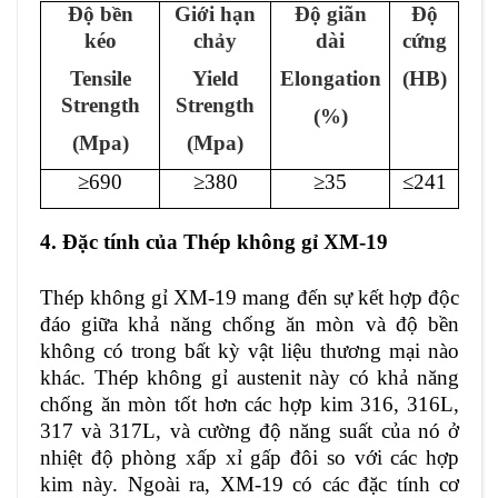
Độ bền
Giới hạn
Độ giãn
Độ
kéo
chảy
dài
cứng
Tensile
Yield
Elongation
(H
B
)
Strength
Strength
(%)
(Mpa)
(Mpa)
≥
690
≥
380
≥
35
≤241
4. Đặc tính của Thép không gỉ XM-19
Thép không gỉ XM-19 mang đến sự kết hợp độc
đáo giữa khả năng chống ăn mòn và độ bền
không có trong bất kỳ vật liệu thương mại nào
khác. Thép không gỉ austenit này có khả năng
chống ăn mòn tốt hơn các hợp kim 316, 316L,
317 và 317L, và cường độ năng suất của nó ở
nhiệt độ phòng xấp xỉ gấp đôi so với các hợp
kim này. Ngoài ra, XM-19 có các đặc tính cơ