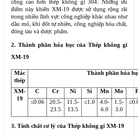
cũng cao hơn thép không gỉ 304. Những ưu
điểm này khiến XM-19 được sử dụng rộng rãi
trong nhiều lĩnh vực công nghiệp khác nhau như
dầu mỏ, khí đốt tự nhiên, công nghiệp hóa chất,
đóng tàu và dược phẩm.
2. Thành phần hóa học của Thép không gỉ
XM-19
Mác
Thành phần hóa họ
thép
XM-
C
Cr
Ni
Si
Mn
Mo
19
≤0.
06
20.5-
11
.5-
≤
1.0
4.0-
1.5-
≤0.
23.5
1
3.5
6.0
3.0
3. Tính chất cơ lý của Thép không gỉ XM-19