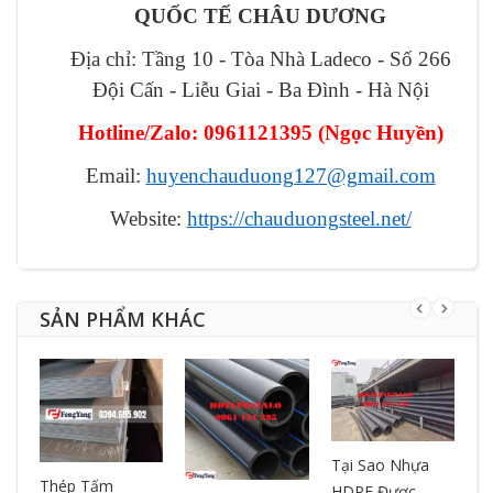
QUỐC TẾ CHÂU DƯƠNG
Địa chỉ: Tầng 10 - Tòa Nhà Ladeco - Số 266
Đội Cấn - Liễu Giai - Ba Đình - Hà Nội
Hotline/Zalo: 0961121395
(
Ngọc Huyền
)
Email:
huyenchauduong127@gmail.com
Website:
https://chauduongsteel.net/
SẢN PHẨM KHÁC
Tại Sao Nhựa
T
ƯA
Thép Tấm
HDPE Được