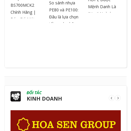
– 
So sánh nhựa
BS700MCK2
Mệnh Danh Là
ch
PE80 và PE100:
Chính Hãng |
"Vua" Ngành
ox
Đâu là lựa chọn
Báo Giá Mới
Nhựa? So Sánh
ch
tối ưu cho hệ
Nhất | Cắt Theo
& Ưu Điểm
ng
thống đường
Yêu Cầu
ống?
ĐỐI TÁC
KINH DOANH