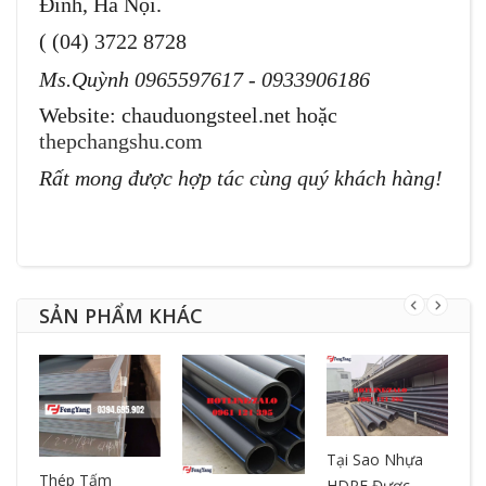
Đình, Hà Nội.
( (04) 3722 8728
Ms.Quỳnh 0965597617 - 0933906186
Website: chauduongsteel.net hoặc
thepchangshu.com
Rất mong được hợp tác cùng quý khách hàng!
SẢN PHẨM KHÁC
Tại Sao Nhựa
T
ƯA
Thép Tấm
HDPE Được