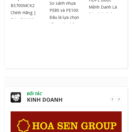
– 
So sánh nhựa
BS700MCK2
Mệnh Danh Là
ch
PE80 và PE100:
Chính Hãng |
"Vua" Ngành
ox
Đâu là lựa chọn
Báo Giá Mới
Nhựa? So Sánh
ch
tối ưu cho hệ
Nhất | Cắt Theo
& Ưu Điểm
ng
thống đường
Yêu Cầu
ống?
ĐỐI TÁC
KINH DOANH