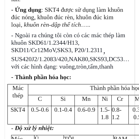
- Ứng dụng
: SKT4 được sử dụng làm khuôn
đúc nóng, khuôn đúc rèn, khuôn đúc kim
loại,
khuôn rèn-d
ậ
p th
ể
tích
…..
- Ngoài ra chúng tôi còn có các mác thép làm
khuôn SKD61/1.2344/H13,
SKD11/Cr12MoV,SKS3, P20/1.2311
，
SUS420J2/1.2083/420,NAK80,SKS93,DC53…
với các hình dạng: vuông,tròn,tấm,thanh
- Thành phần hóa học:
Mác
Thành phần hóa họ
thép
C
Si
Mn
Ni
Cr
M
SKT4
0.5-0.6
0.1-0.4
0.6-0.9
1.5-
0.8-
0.
1.8
1.2
0.
-
Độ xử lý nhiệt:
Mác
Ủ
TÔI
RAM