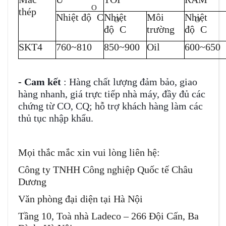
O
thép
Nhiệt độ
C
Nhiệt
Môi
Nhiệt
O
O
độ
C
trường
độ
C
SKT4
760~810
850~900
Oil
600~650
-
Cam kết
: Hàng chất lượng đảm bảo, giao
hàng nhanh, giá trực tiếp nhà máy, đầy đủ các
chứng từ CO, CQ; hỗ trợ khách hàng làm các
thủ tục nhập khẩu.
Mọi thắc mắc xin vui lòng liên hệ:
Công ty TNHH Công nghiệp Quốc tế Châu
Dương
Văn phòng đại diện tại Hà Nội
Tầng 10, Toà nhà Ladeco – 266 Đội Cấn, Ba