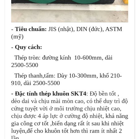
-
Tiêu chuẩn:
JIS (nhật), DIN (đức), ASTM
(mỹ)
-
Quy cách:
Thép tròn: đường kính 10-600mm, dài
2500-5500
Thép thanh,tấm: Dày 10-300mm, khổ 210-
910, dài 2500-5500
- Đ
ặ
c tính thép khuôn SKT4
:
Đ
ộ
b
ề
n t
ố
t ,
d
ẻ
o dai và ch
ị
u mài mòn cao
, có th
ể
duy trì đ
ộ
c
ứ
ng tuy
ệ
t v
ờ
i
ở
môi tr
ườ
ng ch
ị
u nhi
ệ
t cao,
ch
ị
u đ
ượ
c 4 áp l
ự
c
ở
c
ườ
ng đ
ộ
nhi
ệ
t,
kh
ả
năng
gia công c
ơ
t
ố
t ,bi
ế
n d
ạ
ng r
ấ
t ít sau khi nhi
ệ
t
luy
ệ
n,đ
ể
cho khuôn t
ố
t h
ơ
n thì ram ít nh
ấ
t 2
l
ần.