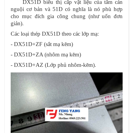
DX51D biểu thị cấp vật liệu của tấm cán
nguội cơ bản và 51D có nghĩa là nó phù hợp
cho mục đích gia công chung (như uốn đơn
giản).
Các loại thép DX51D theo các lớp mạ:
- DX51D+ZF (sắt mạ kẽm)
- DX51D+ZA (nhôm mạ kẽm)
- DX51D+AZ (Lớp phủ nhôm-kẽm).