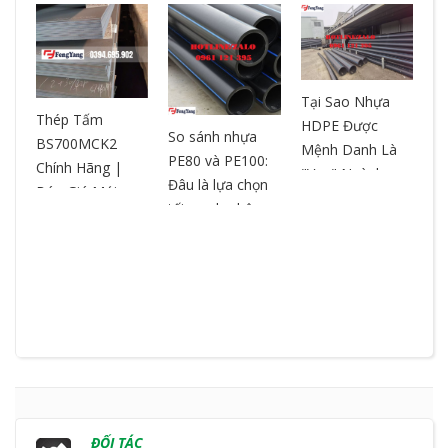
Tại Sao Nhựa
T
ƯA
Thép Tấm
HDPE Được
– 
So sánh nhựa
BS700MCK2
Mệnh Danh Là
ch
PE80 và PE100:
Chính Hãng |
"Vua" Ngành
ox
Đâu là lựa chọn
Báo Giá Mới
Nhựa? So Sánh
ch
tối ưu cho hệ
Nhất | Cắt Theo
& Ưu Điểm
ng
thống đường
Yêu Cầu
ống?
ĐỐI TÁC