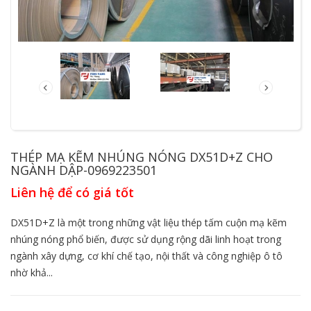
THÉP MẠ KẼM NHÚNG NÓNG DX51D+Z CHO
NGÀNH DẬP-0969223501
Liên hệ để có giá tốt
DX51D+Z là một trong những vật liệu thép tấm cuộn mạ kẽm
nhúng nóng phổ biến, được sử dụng rộng dãi linh hoạt trong
ngành xây dựng, cơ khí chế tạo, nội thất và công nghiệp ô tô
nhờ khả...