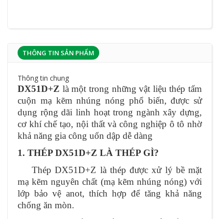
THÔNG TIN SẢN PHẨM
Thông tin chung
DX51D+Z
là một trong những vật liệu thép tấm
cuộn mạ kẽm nhúng nóng phổ biến, được sử
dụng rộng dãi linh hoạt trong ngành xây dựng,
cơ khí chế tạo, nội thất và công nghiệp ô tô nhờ
khả năng gia công uốn dập dễ dàng
1. THÉP DX51D+Z LÀ THÉP GÌ?
Thép DX51D+Z là thép được xử lý bề mặt
mạ kẽm nguyên chất (mạ kẽm nhúng nóng) với
lớp bảo vệ anot, thích hợp để tăng khả năng
chống ăn mòn.