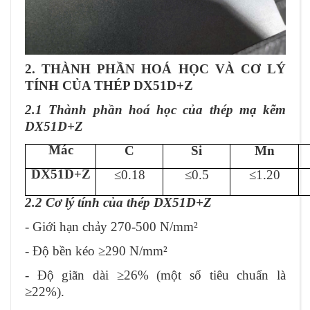
2. THÀNH PHẦN HOÁ HỌC VÀ CƠ LÝ
TÍNH CỦA THÉP DX51D+Z
2.1 Thành phần hoá học của thép mạ kẽm
DX51D+Z
Mác
C
Si
Mn
DX51D+Z
≤0.18
≤0.5
≤1.20
2.2 Cơ lý tính của thép DX51D+Z
- Giới hạn chảy 270-500 N/mm²
- Độ bền kéo ≥290 N/mm²
- Độ giãn dài ≥26% (một số tiêu chuẩn là
≥22%).