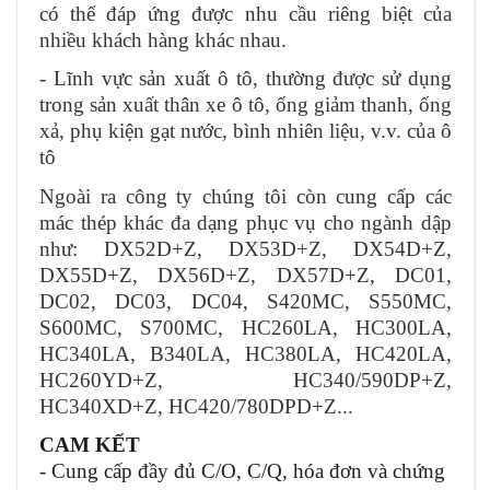
có thể đáp ứng được nhu cầu riêng biệt của
nhiều khách hàng khác nhau.
- Lĩnh vực sản xuất ô tô, thường được sử dụng
trong sản xuất thân xe ô tô, ống giảm thanh, ống
xả, phụ kiện gạt nước, bình nhiên liệu, v.v. của ô
tô
Ngoài ra công ty chúng tôi còn cung cấp các
mác thép khác đa dạng phục vụ cho ngành dập
như: DX52D+Z, DX53D+Z, DX54D+Z,
DX55D+Z, DX56D+Z, DX57D+Z, DC01,
DC02, DC03, DC04, S420MC, S550MC,
S600MC, S700MC, HC260LA, HC300LA,
HC340LA, B340LA, HC380LA, HC420LA,
HC260YD+Z, HC340/590DP+Z,
HC340XD+Z, HC420/780DPD+Z...
CAM KẾT
- Cung cấp đầy đủ C/O, C/Q, hóa đơn và chứng