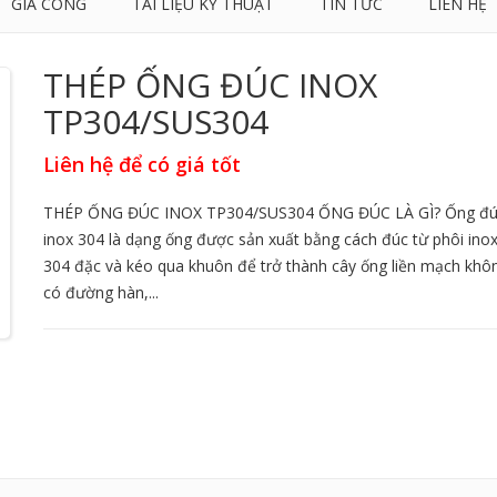
GIA CÔNG
TÀI LIỆU KỸ THUẬT
TIN TỨC
LIÊN HỆ
THÉP ỐNG ĐÚC INOX
TP304/SUS304
Liên hệ để có giá tốt
THÉP ỐNG ĐÚC INOX TP304/SUS304 ỐNG ĐÚC LÀ GÌ? Ống đ
inox 304 là dạng ống được sản xuất bằng cách đúc từ phôi ino
304 đặc và kéo qua khuôn để trở thành cây ống liền mạch khô
có đường hàn,...