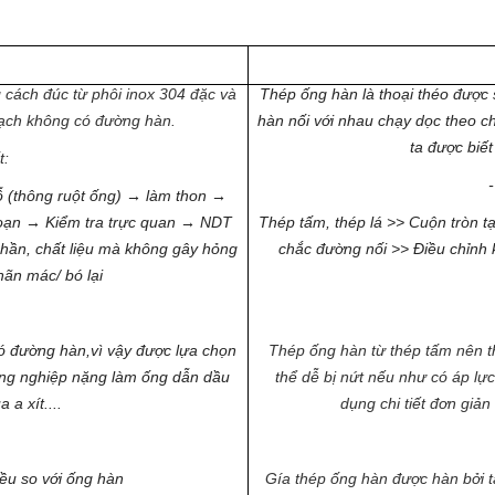
 cách đúc từ phôi inox 304 đặc và
Thép ống hàn là thoại théo được s
mạch không có đường hàn.
hàn nối với nhau chạy dọc theo 
ta được biế
t:
-
 (thông ruột ống) → làm thon →
oạn → Kiểm tra trực quan → NDT
Thép tấm, thép lá >> Cuộn tròn 
phần, chất liệu mà không gây hỏng
chắc đường nối >> Điều chỉnh 
ãn mác/ bó lại
có đường hàn,vì vậy được lựa chọn
Thép ống hàn từ thép tấm nên 
ông nghiệp nặng làm ống dẫn dầu
thể dễ bị nứt nếu như có áp lự
 a xít....
dụng chi tiết đơn giản
ều so với ống hàn
Gía thép ống hàn được hàn bởi t