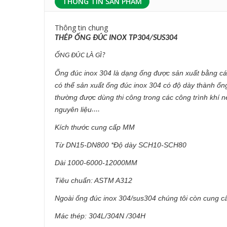
THÔNG TIN SẢN PHẨM
Thông tin chung
THÉP ỐNG ĐÚC INOX TP304/SUS304
ỐNG ĐÚC LÀ GÌ?
Ống đúc inox 304 là dạng ống được sản xuất bằng cá
có thể sản xuất ống đúc inox 304 có độ dày thành ố
thường được dùng thi công trong các công trình khí 
nguyên liệu
....
Kích thước cung cấp MM
Từ DN15-DN800 *Độ dày SCH10-SCH80
Dài 1000-6000-12000MM
Tiêu chuẩn: ASTM A312
Ngoài ống đúc inox 304/sus304 chúng tôi còn cung c
Mác thép: 304L/304N /304H