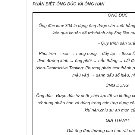
PHÂN BIỆT ỐNG ĐÚC VÀ ỐNG HÀN
ỐNG ĐÚC
- Ống đúc inox 304 là dạng ống được sản xuất bằng
kéo qua khuôn để trở thành cây ống liền 
- Quy trình sản xuấ
Phôi tròn → xén → nung nóng →đẩy áp → thoát lỗ
định đường kính → ống phôi → nắn thẳng → cắt đ
(Non-Destructive Testing: Phương pháp test thành 
mẫu vật) → đánh dấu số hiệu, nh
ỨNG DỤNG:
Ông đúc : Được đúc từ phôi ,chịu lực tốt và không 
sử dụng nhiều hơn và dùng trong các ứng dụng c
,khí nén,chịu sự ăn mòn của
GIÁ THÀNH:
Giá ống đúc thường cao hơn rất nhi