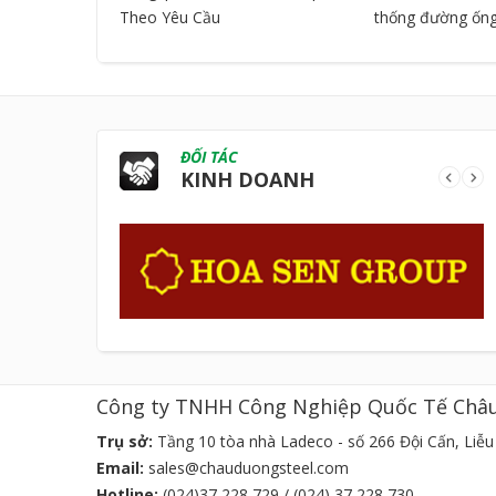
Theo Yêu Cầu
thống đường ốn
ĐỐI TÁC
KINH DOANH
Công ty TNHH Công Nghiệp Quốc Tế Châ
Trụ sở:
Tầng 10 tòa nhà Ladeco - số 266 Đội Cấn, Liễu 
Email:
sales@chauduongsteel.com
Hotline:
(024)37 228 729 / (024) 37 228 730