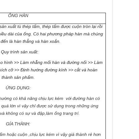
ỐNG HÀN
ản xuất tù thép tấm, thép tấm được cuộn tròn lại rồi
chiều dài của ống. Có hai phương pháp hàn mà chúng
t đến là hàn thẳng và hàn xoắn.
 Quy trình sản xuất:
tạo hình >> Làm nhẵng mối hàn và đường nối >> Làm
kích cỡ >> Định hướng đường kính >> cắt và hoàn
thành sản phẩm.
ỨNG DỤNG:
thường có khả năng chịu lực kém với đường hàn có
c quá lớn vì vậy chỉ được sử dụng trong những ứng
 và không có sự và đập,làm ống trang trí.
GÍA THÀNH:
ấm hoặc cuộn ,chịu lực kém vì vậy giá thành rẻ hơn