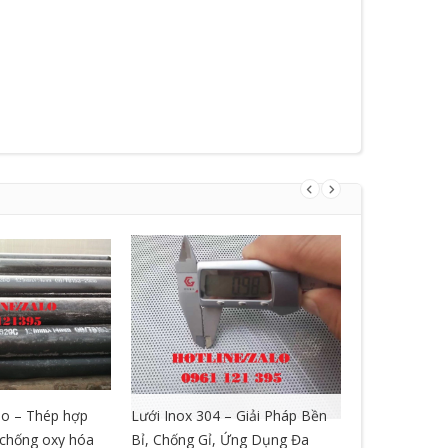
o – Thép hợp
Lưới Inox 304 – Giải Pháp Bền
LƯỚI GIÃN 
, chống oxy hóa
Bỉ, Chống Gỉ, Ứng Dụng Đa