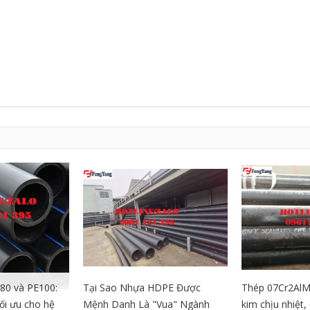
80 và PE100:
Tại Sao Nhựa HDPE Được
Thép 07Cr2AlM
tối ưu cho hệ
Mệnh Danh Là "Vua" Ngành
kim chịu nhiệt