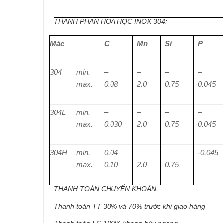
THÀNH PHẦN HÓA HỌC INOX 304:
Mác
C
Mn
Si
P
304
min.
–
–
–
–
max.
0.08
2.0
0.75
0.045
304L
min.
–
–
–
–
max.
0.030
2.0
0.75
0.045
304H
min.
0.04
–
–
-0.045
max.
0.10
2.0
0.75
THANH TOÁN CHUYỂN KHOẢN :
Thanh toán TT 30% và 70% trước khi giao hàng
Thanh toán LC 100% khong hủy ngang