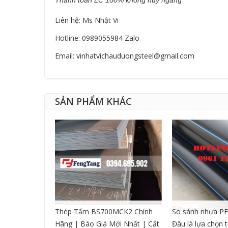
Liên hệ: Ms Nhật Vi
Hotline: 0989055984 Zalo
Email: vinhatvichauduongsteel@gmail.com
SẢN PHẨM KHÁC
CNC DẠNG
Thép Tấm BS700MCK2 Chính
So sánh nhựa PE
Hãng | Báo Giá Mới Nhất | Cắt
Đâu là lựa chọn 