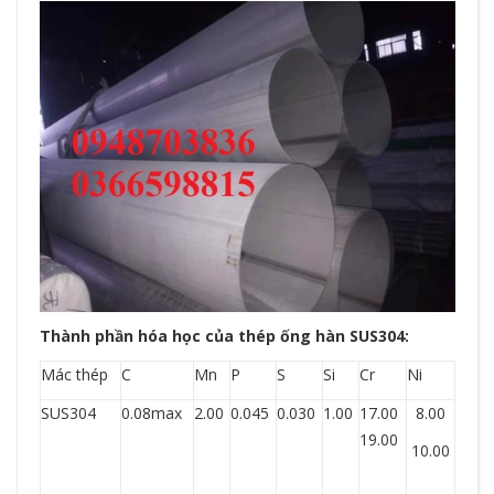
Thành phần hóa học của thép ống hàn SUS304:
Mác thép
C
Mn
P
S
Si
Cr
Ni
SUS304
0.08max
2.00
0.045
0.030
1.00
17.00
8.00
19.00
10.00