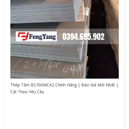
Thép Tấm BS700MCK2 Chính Hãng | Báo Giá Mới Nhất |
Cắt Theo Yêu Cầu
So
hệ