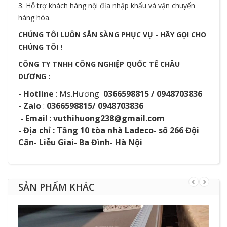
3. Hỗ trợ khách hàng nội địa nhập khẩu và vận chuyển
hàng hóa.
CHÚNG TÔI LUÔN SẴN SÀNG PHỤC VỤ - HÃY GỌI CHO
CHÚNG TÔI !
CÔNG TY TNHH CÔNG NGHIỆP QUỐC TẾ CHÂU
DƯƠNG :
-
Hotline
: Ms.Hương
0366598815 / 0948703836
- Zalo
:
0366598815/ 0948703836
- Email
:
vuthihuong238@gmail.com
- Địa chỉ : Tầng 10 tòa nhà Ladeco- số 266 Đội
Cấn- Liễu Giai- Ba Đình- Hà Nội
SẢN PHẨM KHÁC