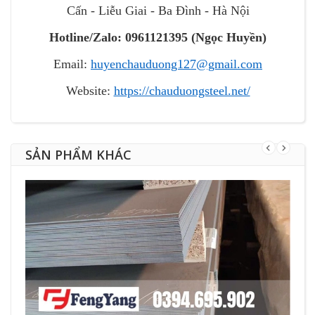
Cấn - Liễu Giai - Ba Đình - Hà Nội
Hotline/Zalo: 0961121395
(
Ngọc Huyền
)
Email:
huyenchauduong127@gmail.com
Website:
https://chauduongsteel.net/
SẢN PHẨM KHÁC