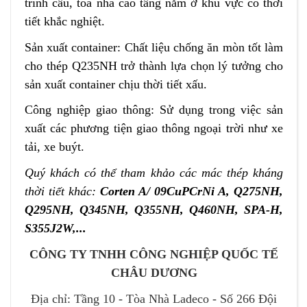
trình cầu, tòa nhà cao tầng nằm ở khu vực có thời
tiết khắc nghiệt.
Sản xuất container: Chất liệu chống ăn mòn tốt làm
cho thép Q235NH trở thành lựa chọn lý tưởng cho
sản xuất container chịu thời tiết xấu.
Công nghiệp giao thông: Sử dụng trong việc sản
xuất các phương tiện giao thông ngoại trời như xe
tải, xe buýt.
Qu
ý khách có thể tham khảo các mác thép kháng
thời tiết khác:
Corten A/ 09CuPCrNi A, Q275NH,
Q295NH, Q345NH, Q355NH, Q460NH, SPA-H,
S355J2W,...
CÔNG TY TNHH CÔNG NGHIỆP QUỐC TẾ
CHÂU DƯƠNG
Địa chỉ: Tầng 10 - Tòa Nhà Ladeco - Số 266 Đội