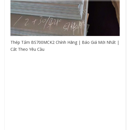
Thép Tấm BS700MCK2 Chính Hãng | Báo Giá Mới Nhất |
Cắt Theo Yêu Cầu
So
hệ