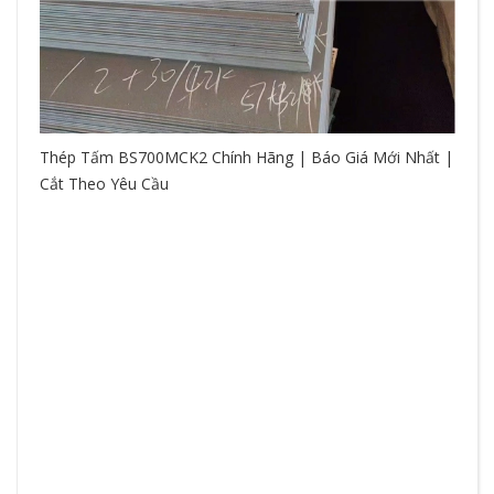
Thép Tấm BS700MCK2 Chính Hãng | Báo Giá Mới Nhất |
Cắt Theo Yêu Cầu
So
hệ