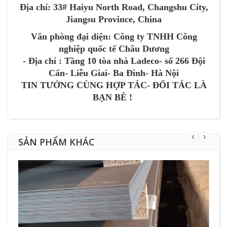
Địa chỉ: 33# Haiyu North Road, Changshu City,
Jiangsu Province, China
Văn phòng đại diện: Công ty TNHH Công
nghiệp quốc tế Châu Dương
- Địa chỉ : Tầng 10 tòa nhà Ladeco- số 266 Đội
Cấn- Liễu Giai- Ba Đình- Hà Nội
TIN TƯỞNG CÙNG HỢP TÁC- ĐỐI TÁC LÀ
BẠN BÈ !
SẢN PHẨM KHÁC