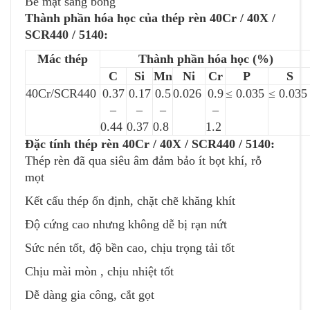
Bề mặt sáng bóng
Thành phần hóa học của
thép rèn 40Cr / 40X /
SCR440 / 5140:
Mác thép
Thành phần hóa học (%)
C
Si
Mn
Ni
Cr
P
S
40Cr/SCR440
0.37
0.17
0.5
0.026
0.9
≤ 0.035
≤ 0.03
–
–
–
–
0.44
0.37
0.8
1.2
Đặc tính thép rèn 40Cr / 40X / SCR440 / 5140:
Thép rèn đã qua siêu âm đảm bảo ít bọt khí, rỗ
mọt
Kết cấu thép ổn định, chặt chẽ khăng khít
Độ cứng cao nhưng không dễ bị rạn nứt
Sức nén tốt, độ bền cao, chịu trọng tải tốt
Chịu mài mòn , chịu nhiệt tốt
Dễ dàng gia công, cắt gọt