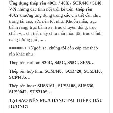
Ứng dụng thép rèn 40Cr / 40X / SCR440 / 5140:
Với những đặc tính nổi trội kể trên,
thép rèn
40Cr
thường ứng dụng trong các chi tiết cần chịu
trọng tải cao, sức nén tốt như: Khuôn mẫu, trục
bánh răng, trục bánh xe, trục chuyển động, trục
chân vịt, chi tiết máy chịu mài mòn tốt, trục chính
năng lượng gió ,.....
=====>> >Ngoài ra, chúng tôi còn cấp các thép
rèn khác như :
Thép rèn carbon:
S20C, S45C, S55C, SF55…
Thép rèn hợp kim:
SCM440, SCR420, SCM418,
SCM435…
Thép rèn inox:
SUS316L, SUS310S, SUS630,
SUS904L, SUS310S…
TẠI SAO NÊN MUA HÀNG TẠI THÉP CHÂU
DƯƠNG?