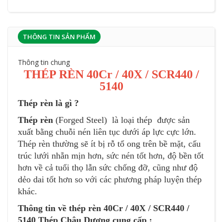
THÔNG TIN SẢN PHẨM
Thông tin chung
THÉP RÈN 40Cr / 40X / SCR440 /
5140
Thép rèn là gì ?
Thép rèn
(Forged Steel) là loại thép được sản
xuất bằng chuỗi nén liên tục dưới áp lực cực lớn.
Thép rèn thường sẽ ít bị rỗ tổ ong trên bề mặt, cấu
trúc lưới nhẵn mịn hơn, sức nén tốt hơn, độ bền tốt
hơn về cả tuổi thọ lẫn sức chống đỡ, cũng như độ
dẻo dai tốt hơn so với các phương pháp luyện thép
khác.
Thông tin về thép rèn 40Cr / 40X / SCR440 /
5140
Thép Châu Dương
cung cấp :