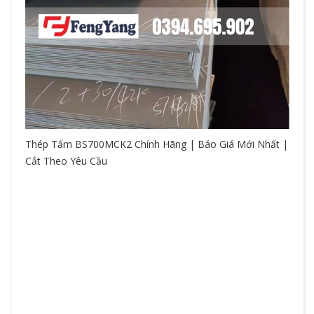
Thép Tấm BS700MCK2 Chính Hãng | Báo Giá Mới Nhất |
Cắt Theo Yêu Cầu
So
hệ